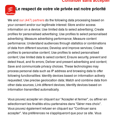
Continuer sans accepter
films
La Planète des singes
ensemble.
Le respect de votre vie privée est notre priorité
‘The Batman’ Eyes Colin Farrell for Penguin, Andy Serkis
for Alfred
https://t.co/qwx3eiV1tw
via
@variety
We and
our (447) partners
do the following data processing based on
— Curtis L. Hudson (@CurtisLHudson2)
your consent and/or our legitimate interest: Store and/or access
November 7, 2019
information on a device; Use limited data to select advertising; Create
Si l
e scénario de ce nouveau Batman est encore gardé
profiles for personalised advertising; Use profiles to select personalised
advertising; Measure advertising performance; Measure content
secret, les fans devront sûrement patienter jusqu'au 23 juin
performance; Understand audiences through statistics or combinations
2021, date de sortie officielle du film, pour le découvrir !
of data from different sources; Develop and improve services; Create
profiles to personalise content; Use profiles to select personalised
content; Use limited data to select content; Ensure security, prevent and
detect fraud, and fix errors; Deliver and present advertising and content;
Save and communicate privacy choices. These technologies may
Musique
process personal data such as IP address and browsing data to offer
following functionalities: Identify devices based on information actively
requested; Use precise geolocation data; Match and combine data from
other data sources; Link different devices; Identify devices based on
information transmitted automatically.
Julien Lieb s’essaye à la vie de chatelain
dans son nouveau clip
7 août 2026
Vous pouvez accepter en cliquant sur "Accepter et fermer", ou affiner en
sélectionnant les finalités et/ou partenaires dans "Gérer mes choix".
Vous pouvez également refuser en cliquant sur "Continuer sans
accepter". Vos préférences ne s'appliqueront que pour ce site. Vous