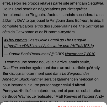
effet, selon les propos relayés par le site américain
Deadline
,
Colin Farrel serait en négociations pour interpréter
l'emblématique Pingouin. L'acteur irlandais succéderait ainsi
à Danny DeVito qui jouait le Pingouin dans
Batman, le défi
. Il
compléterait alors le trio des super-vilains de
The Batman
au
côté de Catwoman et de l'Homme-mystère.
#TheBatman
Casts Colin Farrell as The Penguin
https://t.co/DK6ixzexxV
pic.twitter.com/rKPqA3F6Jg
— Comic Book Resources (@CBR)
November 7, 2019
Et comme une bonne nouvelle n'arrive jamais seule,
Deadline
précise également dans un autre article qu'
Andy
Serkis
, qui a notamment joué dans
Le Seigneur des
Anneaux
,
Black Panther
,
serait également en négociation
pour incarner un autre personnage : celui d'
Alfred
Pennyworth,
fidèle majordome, ami et père de substitution
de Bruce Wayne. Le réalisateur
Matt Reeves et l'acteur Andy
Serkis se connaissent bien, puisqu’ils ont tourné deux