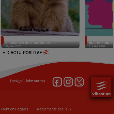
Des marmottes sur OnlyFans : la drôle
Alzheimer : d
d’initiative de chercheurs...
ouvrent une no
31 juillet 2026
31 juillet 2026
+ D'ACTU POSITIVE
Design
Olivier Varma
Mentions légales
Règlements des jeux