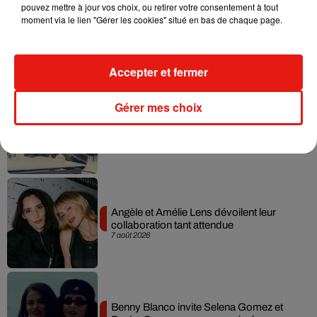
pouvez mettre à jour vos choix, ou retirer votre consentement à tout
moment via le lien "Gérer les cookies" situé en bas de chaque page.
Madonna sort enfin le remix de « Love
Sensation » avec Kylie Minogue
7 août 2026
Accepter et fermer
Gérer mes choix
Tayc et Didi B dévoilent le single le plus
dansant de l’année
7 août 2026
Angèle et Amélie Lens dévoilent leur
collaboration tant attendue
7 août 2026
Benny Blanco invite Selena Gomez et