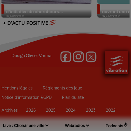
Des marmottes sur OnlyFans : la drôle
Alzheimer : d
d’initiative de chercheurs...
ouvrent une no
31 juillet 2026
31 juillet 2026
+ D'ACTU POSITIVE
Design
Olivier Varma
Mentions légales
Règlements des jeux
Notice d’information RGPD
Plan du site
Archives
2026
2025
2024
2023
2022
Live :
Choisir une ville
Webradios
Podcasts