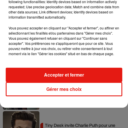
following functionalities: Identify devices based on information actively
requested; Use precise geolocation data; Match and combine data from
Tayc et Didi B dévoilent le single le plus
other data sources; Link different devices; Identify devices based on
dansant de l’année
information transmitted automatically.
7 août 2026
Vous pouvez accepter en cliquant sur "Accepter et fermer", ou affiner en
sélectionnant les finalités et/ou partenaires dans "Gérer mes choix".
Vous pouvez également refuser en cliquant sur "Continuer sans
accepter". Vos préférences ne s'appliqueront que pour ce site. Vous
pouvez mettre à jour vos choix, ou retirer votre consentement à tout
Angèle et Amélie Lens dévoilent leur
moment via le lien "Gérer les cookies" situé en bas de chaque page.
collaboration tant attendue
7 août 2026
Accepter et fermer
Benny Blanco invite Selena Gomez et
Gérer mes choix
Becky G sur son nouveau single
5 août 2026
Tiny Desk invite Charlie Puth pour une