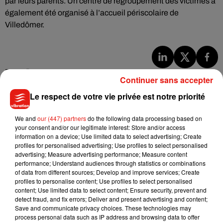
par leurs parents. Un centre de regroupement des victimes a
également été organisé à l’accueil périscolaire de
Villedômer.
Musique
Continuer sans accepter
Le respect de votre vie privée est notre priorité
Julien Lieb s’essaye à la vie de chatelain
We and
our (447) partners
do the following data processing based on
dans son nouveau clip
7 août 2026
your consent and/or our legitimate interest: Store and/or access
information on a device; Use limited data to select advertising; Create
profiles for personalised advertising; Use profiles to select personalised
advertising; Measure advertising performance; Measure content
performance; Understand audiences through statistics or combinations
of data from different sources; Develop and improve services; Create
Madonna sort enfin le remix de « Love
profiles to personalise content; Use profiles to select personalised
Sensation » avec Kylie Minogue
content; Use limited data to select content; Ensure security, prevent and
7 août 2026
detect fraud, and fix errors; Deliver and present advertising and content;
Save and communicate privacy choices. These technologies may
process personal data such as IP address and browsing data to offer