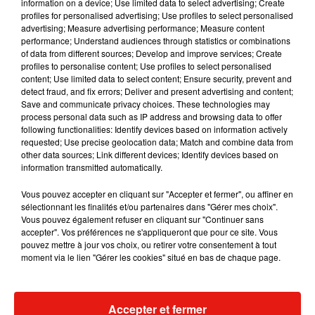
information on a device; Use limited data to select advertising; Create
profiles for personalised advertising; Use profiles to select personalised
advertising; Measure advertising performance; Measure content
Musique
performance; Understand audiences through statistics or combinations
of data from different sources; Develop and improve services; Create
profiles to personalise content; Use profiles to select personalised
content; Use limited data to select content; Ensure security, prevent and
Julien Lieb s’essaye à la vie de chatelain
detect fraud, and fix errors; Deliver and present advertising and content;
dans son nouveau clip
Save and communicate privacy choices. These technologies may
7 août 2026
process personal data such as IP address and browsing data to offer
following functionalities: Identify devices based on information actively
requested; Use precise geolocation data; Match and combine data from
other data sources; Link different devices; Identify devices based on
information transmitted automatically.
Madonna sort enfin le remix de « Love
Vous pouvez accepter en cliquant sur "Accepter et fermer", ou affiner en
Sensation » avec Kylie Minogue
sélectionnant les finalités et/ou partenaires dans "Gérer mes choix".
7 août 2026
Vous pouvez également refuser en cliquant sur "Continuer sans
accepter". Vos préférences ne s'appliqueront que pour ce site. Vous
pouvez mettre à jour vos choix, ou retirer votre consentement à tout
moment via le lien "Gérer les cookies" situé en bas de chaque page.
Tayc et Didi B dévoilent le single le plus
dansant de l’année
7 août 2026
Accepter et fermer