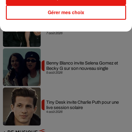
Gérer mes choix
Angèle et Amélie Lens dévoilent leur
collaboration tant attendue
7 août 2026
Benny Blanco invite Selena Gomez et
Becky G sur son nouveau single
5 août 2026
Tiny Desk invite Charlie Puth pour une
live session solaire
4 août 2026