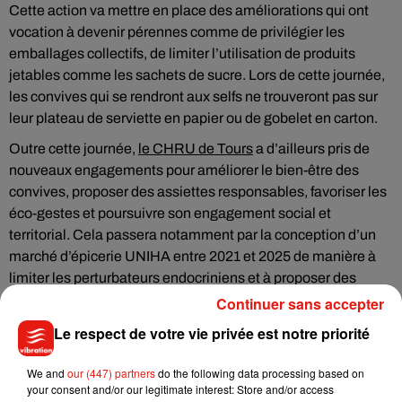
Cette action va mettre en place des améliorations qui ont
vocation à devenir pérennes comme de privilégier les
emballages collectifs, de limiter l’utilisation de produits
jetables comme les sachets de sucre. Lors de cette journée,
les convives qui se rendront aux selfs ne trouveront pas sur
leur plateau de serviette en papier ou de gobelet en carton.
Outre cette journée,
le CHRU de Tours
a d’ailleurs pris de
nouveaux engagements pour améliorer le bien-être des
convives, proposer des assiettes responsables, favoriser les
éco-gestes et poursuivre son engagement social et
territorial. Cela passera notamment par la conception d’un
marché d’épicerie UNIHA entre 2021 et 2025 de manière à
limiter les perturbateurs endocriniens et à proposer des
produits BIO, l’élaboration d’un partenariat avec un
Continuer sans accepter
Etablissement Social d’Aide par le Travail ou encore
Le respect de votre vie privée est notre priorité
d’informer et de sensibiliser les professionnels du service
Restauration à la démarche « Mon Restau Responsable ».
We and
our (447) partners
do the following data processing based on
your consent and/or our legitimate interest: Store and/or access