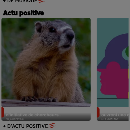
+ DE MUSIQUE
Actu positive
Des marmottes sur OnlyFans : la drôle
Alzheimer : d
d’initiative de chercheurs...
ouvrent une no
31 juillet 2026
31 juillet 2026
+ D'ACTU POSITIVE