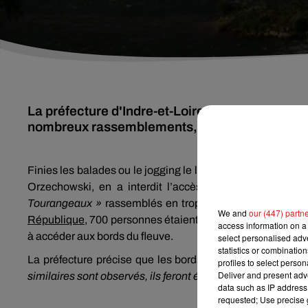
La préfecture d'Indre-et-Loire interdit de nouv
nombreux rassemblements, mercredi 20 mai.
Finies les balades ou le jogging le long des bords de Loir
Orzechowski, en a interdit l’accès jusqu’au 2 juin. E
Tourangeaux »
rassemblés en trop grand nombre mercred
We and
our (447) partn
République
, 700 personnes étaient réunies ce soir-là sur
access information on a 
à accéder aux bords du fleuve.
select personalised ad
statistics or combinatio
La préfecture précise que les bords du Cher, de l’Indre, 
profiles to select person
Deliver and present adv
similaires sont observés, ils feront également l’objet d’une
data such as IP address 
requested; Use precise g