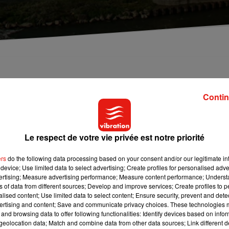
eau l'accès aux berges du fleuve après de trop
Contin
e à Tours et son agglomération. La préfète d’Indre-et-Loire, Cori
Le respect de votre vie privée est notre priorité
n cause,
« l’irresponsabilité et l’absence de civisme de certa
i soir sans respecter les mesures barrières. Selon la
Nouvel
ers
do the following data processing based on your consent and/or our legitimate int
 les quais. Seuls les cyclistes et pécheurs sont désormais autori
device; Use limited data to select advertising; Create profiles for personalised adver
vertising; Measure advertising performance; Measure content performance; Unders
ns of data from different sources; Develop and improve services; Create profiles to 
et de la Vienne restent accessibles
« mais si des comporteme
alised content; Use limited data to select content; Ensure security, prevent and detect
ertising and content; Save and communicate privacy choices. These technologies
 fermeture ».
and browsing data to offer following functionalities: Identify devices based on infor
eolocation data; Match and combine data from other data sources; Link different de