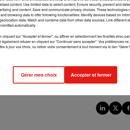
alised content; Use limited data to select content; Ensure security, prevent and detect
ertising and content; Save and communicate privacy choices. These technologies
e consacrer à d'autres mandats
and browsing data to offer following functionalities: Identify devices based on infor
eolocation data; Match and combine data from other data sources; Link different de
y a un an, a également annoncé
son intention de démissionner.
nsmitted automatically.
 invoque officiellement
l’envie de se consacrer à d'autres
cliquant sur "Accepter et fermer", ou affiner en sélectionnant les finalités et/ou pa
 aussi maire de La Riche explique avoir
« fait le choix de se
 également refuser en cliquant sur "Continuer sans accepter". Vos préférences ne 
rcer à fond ce rôle de proximité ».
Wilfried Schwartz propose
tre à jour vos choix, ou retirer votre consentement à tout moment via le lien "Gérer 
pole.
ndant que
« cette démission surprise s'inscrit dans un contexte de
Gérer mes choix
Accepter et fermer