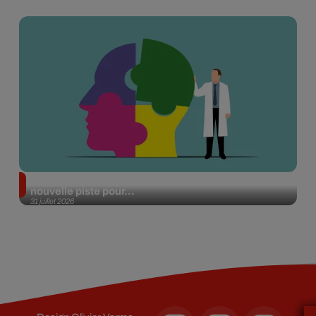
Alzheimer : des chercheurs japonais ouvrent une
nouvelle piste pour...
31 juillet 2026