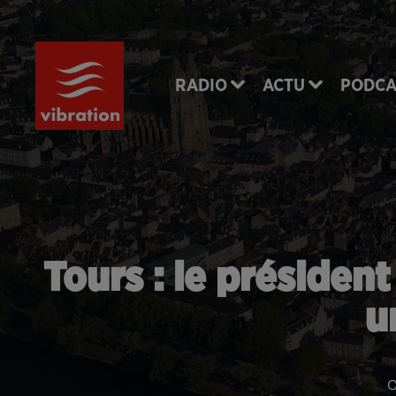
RADIO
ACTU
PODCA
Tours : le présiden
u
C