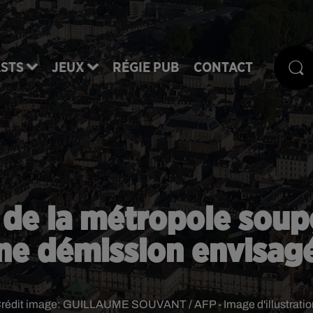
STS
JEUX
RÉGIE PUB
CONTACT
t de la métropole sou
ne démission envisag
rédit image:
GUILLAUME SOUVANT / AFP - Image d'illustratio