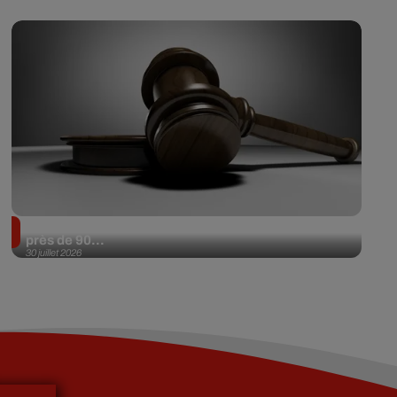
Il achète une veste 3 dollars en friperie et la revend
près de 90...
30 juillet 2026