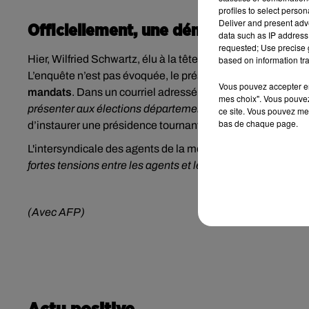
profiles to select person
Deliver and present adv
Officiellement, une démission pour s
data such as IP address 
requested; Use precise g
Hier, Wilfried Schwartz, élu à la tête de la collectivité il 
based on information tra
L’enquête n’est pas évoquée, le président de la métropole
Vous pouvez accepter en 
mandats
. Dans un courriel adressé aux élus, celui qui est
mes choix". Vous pouvez
présenter aux élections départementales »
et vouloir
« exe
ce site. Vous pouvez met
bas de chaque page.
d’instaurer une présidence tournante à la tête de la métro
L'intersyndicale des agents de la métropole estime cepe
fortes tensions entre les agents et le président ».
(Avec AFP)