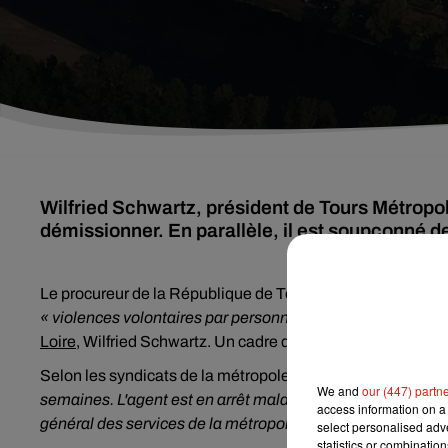
Wilfried Schwartz, président de Tours Métropol
démissionner. En parallèle, il est soupçonné de
Le procureur de la République de Tours, Grégoire Dulin, c
« violences volontaires par personne dépositaire de l'autor
Loire
, Wilfried Schwartz. Un cadre de la métropole a, en ef
Selon les syndicats de la métropole,
« une altercation avai
We and
our (447) partn
semaines. L'agent est en arrêt malad
ie ». Puis,
« un autre 
access information on a 
général des services de la métropole de Tours »,
poursuit l
select personalised ad
statistics or combinatio