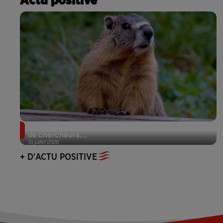
Actu positive
Des marmottes sur OnlyFans : la drôle d’initiative
de chercheurs...
31 juillet 2026
+ D'ACTU POSITIVE