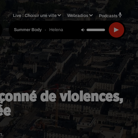
Live :
Choisir une ville
Webradios
Podcasts
-
Helena
Summer Body
pçonné de violences,
ée
n.