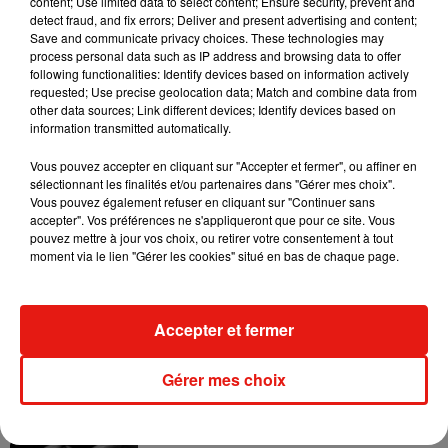
content; Use limited data to select content; Ensure security, prevent and
Le voleur, un déliquant de 21 ans qui était sous l'influence de
detect fraud, and fix errors; Deliver and present advertising and content;
Save and communicate privacy choices. These technologies may
substances illégales, a ensuite été arrêté par la police,
pris
process personal data such as IP address and browsing data to offer
au piège dans l’habitacle du véhicule
. En réalité, le
following functionalities: Identify devices based on information actively
malfaiteur aurait très bien pu sortir de lui-même de cette
requested; Use precise geolocation data; Match and combine data from
other data sources; Link different devices; Identify devices based on
Tesla Model 3 en appuyant sur un petit bouton très discret
information transmitted automatically.
situé sur la portière. L'agresseur n'a donc visiblement pas vu
ce système d'ouverture. C'est ce qu'on appelle l'arroseur
Vous pouvez accepter en cliquant sur "Accepter et fermer", ou affiner en
sélectionnant les finalités et/ou partenaires dans "Gérer mes choix".
arrosé !
Vous pouvez également refuser en cliquant sur "Continuer sans
accepter". Vos préférences ne s'appliqueront que pour ce site. Vous
pouvez mettre à jour vos choix, ou retirer votre consentement à tout
moment via le lien "Gérer les cookies" situé en bas de chaque page.
Musique
Accepter et fermer
Julien Lieb s’essaye à la vie de chatelain
dans son nouveau clip
Gérer mes choix
7 août 2026