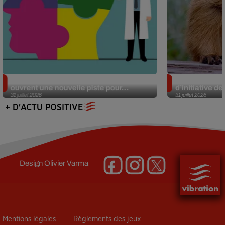
Alzheimer : des chercheurs japonais
Des marmottes
ouvrent une nouvelle piste pour...
d’initiative d
31 juillet 2026
31 juillet 2026
+ D'ACTU POSITIVE
Design
Olivier Varma
Mentions légales
Règlements des jeux