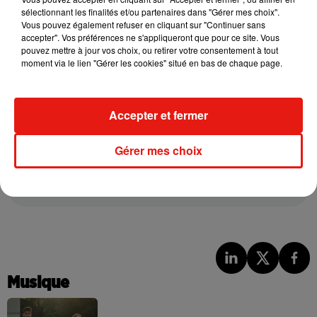
sélectionnant les finalités et/ou partenaires dans "Gérer mes choix".
En conclusion, le génome de ces plantes est bien modifié, et
Vous pouvez également refuser en cliquant sur "Continuer sans
elles ne sont pas « naturelles » au sens courant du terme.
accepter". Vos préférences ne s'appliqueront que pour ce site. Vous
pouvez mettre à jour vos choix, ou retirer votre consentement à tout
Cependant, l’Union européenne choisit de les traiter
moment via le lien "Gérer les cookies" situé en bas de chaque page.
juridiquement comme si elles l’étaient. Ce glissement
réglementaire marque une étape décisive dans la manière
dont nos sociétés envisagent la biotechnologie, l’agriculture
Accepter et fermer
et la notion même de naturel.
Gérer mes choix
Réécoutez la chronique
Musique