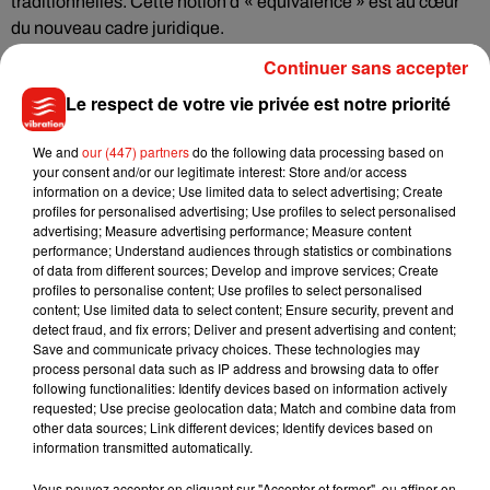
traditionnelles. Cette notion d’« équivalence » est au cœur
du nouveau cadre juridique.
Continuer sans accepter
Résultat : certaines plantes génétiquement modifiées par
Le respect de votre vie privée est notre priorité
NTG pourront être mises sur le marché sans être étiquetées
ni réglementées comme des OGM au sens classique du
We and
our (447) partners
do the following data processing based on
terme. Autrement dit, les repères changent. Une plante dont
your consent and/or our legitimate interest: Store and/or access
information on a device; Use limited data to select advertising; Create
le génome a été modifié en laboratoire pourra être vendue
profiles for personalised advertising; Use profiles to select personalised
comme si elle avait été obtenue naturellement, du point de
advertising; Measure advertising performance; Measure content
vue juridique.
performance; Understand audiences through statistics or combinations
of data from different sources; Develop and improve services; Create
profiles to personalise content; Use profiles to select personalised
Cette évolution suscite à la fois des espoirs et des
content; Use limited data to select content; Ensure security, prevent and
detect fraud, and fix errors; Deliver and present advertising and content;
inquiétudes. Pour les partisans des NTG, il s’agit d’un outil
Save and communicate privacy choices. These technologies may
indispensable pour adapter l’agriculture aux contraintes
process personal data such as IP address and browsing data to offer
environnementales futures. Pour leurs détracteurs, cette
following functionalities: Identify devices based on information actively
requested; Use precise geolocation data; Match and combine data from
requalification brouille les frontières entre naturel et artificiel
other data sources; Link different devices; Identify devices based on
et pose des questions de transparence pour les
information transmitted automatically.
consommateurs.
Vous pouvez accepter en cliquant sur "Accepter et fermer", ou affiner en