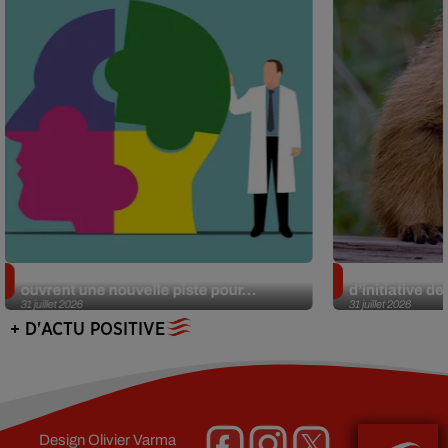
Alzheimer : des chercheurs japonais
Des marmottes
ouvrent une nouvelle piste pour...
d’initiative d
31 juillet 2026
31 juillet 2026
+ D'ACTU POSITIVE
Design
Olivier Varma