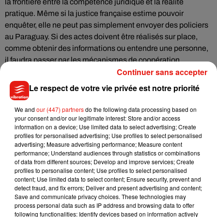
la frontière entre la compétence juridique et la réalité
pratique. Même si la justice française estime pouvoir
enquêter, elle ne peut pas simplement envoyer des policiers
au Paraguay. Si des actes doivent être réalisés sur place,
comme obtenir des informations ou entendre une personne,
il faudra passer par les mécanismes de coopération
Continuer sans accepter
judiciaire internationale.
Le respect de votre vie privée est notre priorité
C’est tout le paradoxe d’Internet : les messages traversent
les frontières en quelques secondes, alors que la justice doit
We and
our (447) partners
do the following data processing based on
your consent and/or our legitimate interest: Store and/or access
encore composer avec les territoires et la souveraineté des
information on a device; Use limited data to select advertising; Create
États. La sénatrice paraguayenne n’est donc pas
profiles for personalised advertising; Use profiles to select personalised
automatiquement intouchable. Mais entre pouvoir engager
advertising; Measure advertising performance; Measure content
performance; Understand audiences through statistics or combinations
une procédure et parvenir concrètement à un jugement, il
of data from different sources; Develop and improve services; Create
existe tout un parcours juridique.
profiles to personalise content; Use profiles to select personalised
content; Use limited data to select content; Ensure security, prevent and
detect fraud, and fix errors; Deliver and present advertising and content;
Réécoutez la chronique :
Save and communicate privacy choices. These technologies may
process personal data such as IP address and browsing data to offer
following functionalities: Identify devices based on information actively