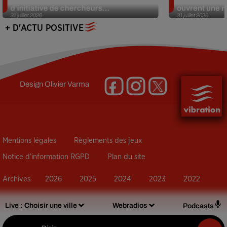
d’initiative de chercheurs...
ouvrent une no
31 juillet 2026
31 juillet 2026
+ D'ACTU POSITIVE
Design
Olivier Varma
Mentions légales
Règlements des jeux
Notice d’information RGPD
Plan du site
Archives
2026
2025
2024
2023
2022
Live :
Choisir une ville
Webradios
Podcasts