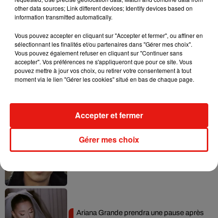
other data sources; Link different devices; Identify devices based on
information transmitted automatically.
Vous pouvez accepter en cliquant sur "Accepter et fermer", ou affiner en
sélectionnant les finalités et/ou partenaires dans "Gérer mes choix".
Musique
Vous pouvez également refuser en cliquant sur "Continuer sans
accepter". Vos préférences ne s'appliqueront que pour ce site. Vous
pouvez mettre à jour vos choix, ou retirer votre consentement à tout
moment via le lien "Gérer les cookies" situé en bas de chaque page.
Benny Blanco invite Selena Gomez et
Becky G sur son nouveau single
5 août 2026
Accepter et fermer
Gérer mes choix
Tiny Desk invite Charlie Puth pour une
live session solaire
4 août 2026
Ariana Grande prendra une pause après