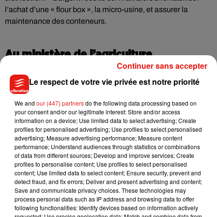
l’achat d’une « flour box », la micro-usine, et assurer la
maintenance des conteneurs.
Au ministère de l’agriculture
Continuer sans accepter
Le respect de votre vie privée est notre priorité
Soutenus par la députée de la Saône-et-Loire, Cécile
Untermaier, les étudiants ont écrit au gouvernement. Ils
We and
our (447) partners
do the following data processing based on
your consent and/or our legitimate interest: Store and/or access
seront alors reçus le 7 mai prochain par un conseiller du
information on a device; Use limited data to select advertising; Create
ministère de l’agriculture. «
On y va pour expliquer notre
profiles for personalised advertising; Use profiles to select personalised
projet, et comprendre dans quelle mesure on peut avoir une
advertising; Measure advertising performance; Measure content
performance; Understand audiences through statistics or combinations
cohérence nationale dans ce projet
», précise Jonas Caillet.
of data from different sources; Develop and improve services; Create
profiles to personalise content; Use profiles to select personalised
L’association souhaiterait en effet
créer à l’échelle nationale
content; Use limited data to select content; Ensure security, prevent and
une filière de revalorisation des invendus de pain.
Et ça ne
detect fraud, and fix errors; Deliver and present advertising and content;
pourrait qu’être bénéfique. Chaque année, en France,
150
Save and communicate privacy choices. These technologies may
process personal data such as IP address and browsing data to offer
000 tonnes
de pain sont jetées…
following functionalities: Identify devices based on information actively
requested; Use precise geolocation data; Match and combine data from