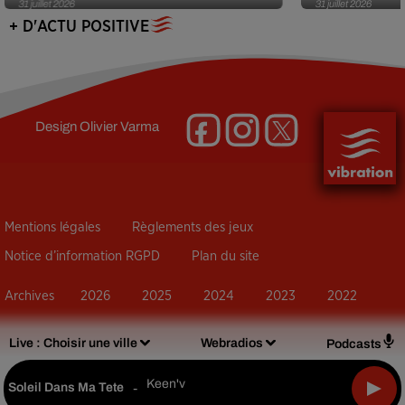
31 juillet 2026
31 juillet 2026
+ D'ACTU POSITIVE
Design
Olivier Varma
Mentions légales
Règlements des jeux
Notice d’information RGPD
Plan du site
Archives
2026
2025
2024
2023
2022
Live :
Choisir une ville
Webradios
Podcasts
Keen'v
Soleil Dans Ma Tete
-