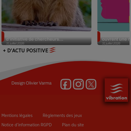
Des marmottes sur OnlyFans : la drôle
Alzheimer : d
d’initiative de chercheurs...
ouvrent une no
31 juillet 2026
31 juillet 2026
+ D'ACTU POSITIVE
Design
Olivier Varma
Mentions légales
Règlements des jeux
Notice d’information RGPD
Plan du site