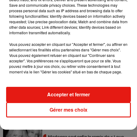
Save and communicate privacy choices. These technologies may
Bowl comme vitrine mondiale. En quelques secondes de
process personal data such as IP address and browsing data to offer
sample, Charles Aznavour s’offre une nouvelle jeunesse
following functionalities: Identify devices based on information actively
requested; Use precise geolocation data; Match and combine data from
auprès d’un public international. Plus de soixante ans après
other data sources; Link different devices; Identify devices based on
sa sortie,
Hier Encore
démontre que certains classiques sont
information transmitted automatically.
intemporels — et qu’un show planétaire peut suffire à les
remettre sous les projecteurs.
Vous pouvez accepter en cliquant sur "Accepter et fermer", ou affiner en
sélectionnant les finalités et/ou partenaires dans "Gérer mes choix".
Vous pouvez également refuser en cliquant sur "Continuer sans
accepter". Vos préférences ne s'appliqueront que pour ce site. Vous
pouvez mettre à jour vos choix, ou retirer votre consentement à tout
moment via le lien "Gérer les cookies" situé en bas de chaque page.
Musique
Accepter et fermer
Julien Lieb s’essaye à la vie de chatelain
dans son nouveau clip
7 août 2026
Gérer mes choix
Madonna sort enfin le remix de « Love