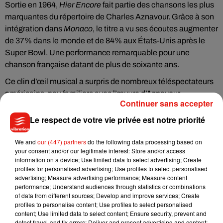
Sortie en 1964,
Hier Encore
fait partie des chansons les plus
marquantes du répertoire de Charles Aznavour. Grâce à son
intégration dans
Monaco
, le titre a vu ses écoutes augmenter
de 37% dans le monde et de 84% aux États-Unis après le
Super Bowl. Une performance remarquable pour une
chanson française datant de plus de soixante ans.
Ce clin d’œil musical a surpris de nombreux téléspectateurs
américains, peu familiers avec l’œuvre d’Aznavour.
Continuer sans accepter
Beaucoup se sont rués sur les plateformes pour identifier
cette mélodie élégante et nostalgique entendue au début de
Le respect de votre vie privée est notre priorité
Monaco
. L’ensemble du catalogue du chanteur français
enregistre d’ailleurs une hausse globale de 9% sur Spotify.
We and
our (447) partners
do the following data processing based on
your consent and/or our legitimate interest: Store and/or access
Du côté de Bad Bunny, l’effet Super Bowl est massif. Tous les
information on a device; Use limited data to select advertising; Create
profiles for personalised advertising; Use profiles to select personalised
titres joués au Super Bowl explosent, mais c’est bien
advertising; Measure advertising performance; Measure content
Monaco
qui crée la surprise culturelle en établissant un pont
performance; Understand audiences through statistics or combinations
inattendu entre la pop latine contemporaine et la chanson
of data from different sources; Develop and improve services; Create
profiles to personalise content; Use profiles to select personalised
française des années 60.
content; Use limited data to select content; Ensure security, prevent and
detect fraud, and fix errors; Deliver and present advertising and content;
Ce moment prouve une nouvelle fois la puissance du Super