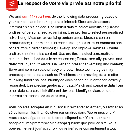
Le respect de votre vie privée est notre priorité
We and
our (447) partners
do the following data processing based on
your consent and/or our legitimate interest: Store and/or access
information on a device; Use limited data to select advertising; Create
profiles for personalised advertising; Use profiles to select personalised
advertising; Measure advertising performance; Measure content
performance; Understand audiences through statistics or combinations
of data from different sources; Develop and improve services; Create
profiles to personalise content; Use profiles to select personalised
content; Use limited data to select content; Ensure security, prevent and
detect fraud, and fix errors; Deliver and present advertising and content;
Save and communicate privacy choices. These technologies may
process personal data such as IP address and browsing data to offer
following functionalities: Identify devices based on information actively
requested; Use precise geolocation data; Match and combine data from
other data sources; Link different devices; Identify devices based on
information transmitted automatically.
Vous pouvez accepter en cliquant sur "Accepter et fermer", ou affiner en
Ce n’est d’ailleurs pas la première fois que Dua Lipa affiche
sélectionnant les finalités et/ou partenaires dans "Gérer mes choix".
Vous pouvez également refuser en cliquant sur "Continuer sans
son attachement à la gastronomie française. En août 2023,
accepter". Vos préférences ne s'appliqueront que pour ce site. Vous
elle confiait déjà au magazine
Vogue France
son amour pour
pouvez mettre à jour vos choix, ou retirer votre consentement à tout