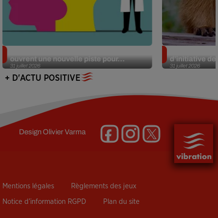
Alzheimer : des chercheurs japonais
Des marmottes
ouvrent une nouvelle piste pour...
d’initiative d
31 juillet 2026
31 juillet 2026
+ D'ACTU POSITIVE
Design
Olivier Varma
Mentions légales
Règlements des jeux
Notice d’information RGPD
Plan du site