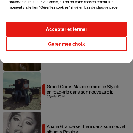
pouvez mettre à jour vos choix, ou retirer votre consentement à tout
moment via le lien "Gérer les cookies" situé en bas de chaque page.
Tiny Desk invite Charlie Puth pour une
live session solaire
4 août 2026
Accepter et fermer
Gérer mes choix
Ariana Grande prendra une pause après
sa tournée mondiale
4 août 2026
Grand Corps Malade emmène Styleto
en road-trip dans son nouveau clip
31 juillet 2026
Ariana Grande se libère dans son nouvel
album « Petals »