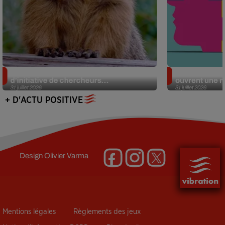
Des marmottes sur OnlyFans : la drôle
Alzheimer : d
d’initiative de chercheurs...
ouvrent une no
31 juillet 2026
31 juillet 2026
+ D'ACTU POSITIVE
Design
Olivier Varma
Mentions légales
Règlements des jeux