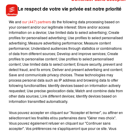
Or, le commerce est implanté
dans le rayon de l’école et du
lycée du Sacré-Cœur.
Reste à savoir si leurs produits
Le respect de votre vie privée est notre priorité
peuvent être considérés comme de la pornographie. En
attendant, le responsble de la future franchise angevine
We and
our (447) partners
do the following data processing based on
your consent and/or our legitimate interest: Store and/or access
retient surtout que cette affaire
"fait beaucoup parler"
d'eux,
information on a device; Use limited data to select advertising; Create
d'après les propos recueillis par le journal. À ce jour,
plus de
profiles for personalised advertising; Use profiles to select personalised
260 personnes
advertising; Measure advertising performance; Measure content
ont déjà signé la pétition. Affaire à suivre
performance; Understand audiences through statistics or combinations
donc…
of data from different sources; Develop and improve services; Create
profiles to personalise content; Use profiles to select personalised
content; Use limited data to select content; Ensure security, prevent and
detect fraud, and fix errors; Deliver and present advertising and content;
Save and communicate privacy choices. These technologies may
Musique
process personal data such as IP address and browsing data to offer
following functionalities: Identify devices based on information actively
requested; Use precise geolocation data; Match and combine data from
other data sources; Link different devices; Identify devices based on
Benny Blanco invite Selena Gomez et
information transmitted automatically.
Becky G sur son nouveau single
5 août 2026
Vous pouvez accepter en cliquant sur "Accepter et fermer", ou affiner en
sélectionnant les finalités et/ou partenaires dans "Gérer mes choix".
Vous pouvez également refuser en cliquant sur "Continuer sans
accepter". Vos préférences ne s'appliqueront que pour ce site. Vous