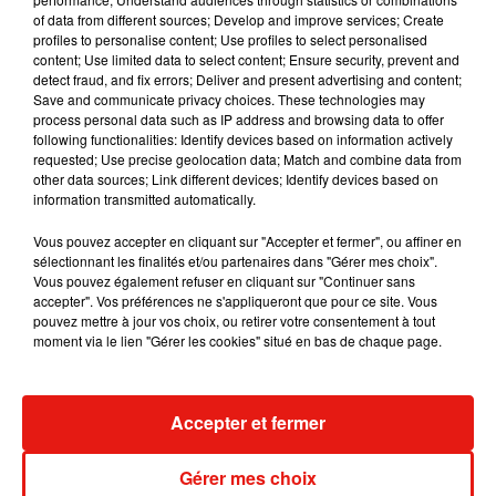
Dans un communiqué relayé par son label Tôt ou tard, il est
of data from different sources; Develop and improve services; Create
précisé que Vianney «
retrouvera ce qu’il aime le plus : être
profiles to personalise content; Use profiles to select personalised
seul sur scène, face au public
content; Use limited data to select content; Ensure security, prevent and
», promettant un spectacle «
detect fraud, and fix errors; Deliver and present advertising and content;
généreux
».
Save and communicate privacy choices. These technologies may
process personal data such as IP address and browsing data to offer
Révélé en 2014 avec des titres comme
Pas là
ou
Je te
following functionalities: Identify devices based on information actively
déteste
, Vianney s’est imposé au fil des années comme l’une
requested; Use precise geolocation data; Match and combine data from
des figures majeures de la chanson française actuelle.
other data sources; Link different devices; Identify devices based on
information transmitted automatically.
L’artiste a également multiplié les collaborations
marquantes, notamment avec Gims sur
La même.
Vous pouvez accepter en cliquant sur "Accepter et fermer", ou affiner en
sélectionnant les finalités et/ou partenaires dans "Gérer mes choix".
Avec cette nouvelle tournée, Vianney semble prêt à renouer
Vous pouvez également refuser en cliquant sur "Continuer sans
pleinement avec son public après une longue parenthèse
accepter". Vos préférences ne s'appliqueront que pour ce site. Vous
loin de la scène.
pouvez mettre à jour vos choix, ou retirer votre consentement à tout
moment via le lien "Gérer les cookies" situé en bas de chaque page.
Accepter et fermer
Musique
Gérer mes choix