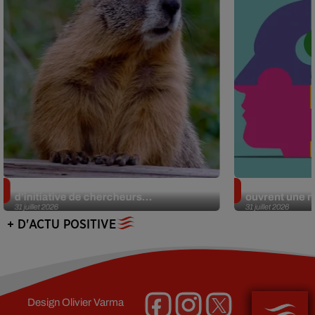
Des marmottes sur OnlyFans : la drôle
Alzheimer : d
d’initiative de chercheurs...
ouvrent une no
31 juillet 2026
31 juillet 2026
+ D'ACTU POSITIVE
Design
Olivier Varma