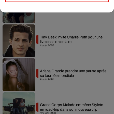
Benny Blanco invite Selena Gomez et
Becky G sur son nouveau single
5 août 2026
Tiny Desk invite Charlie Puth pour une
live session solaire
4 août 2026
Ariana Grande prendra une pause après
sa tournée mondiale
4 août 2026
Grand Corps Malade emmène Styleto
en road-trip dans son nouveau clip
31 juillet 2026