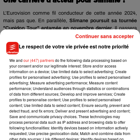
Une carrière d’acteur pour Slimane ?
L’Eurovision comme fil conducteur de cette année 2024,
mais pas que. En parallèle,
Slimane poursuit sa tournée
"Cupidon Tour" entamée en novembre dernier.
Il passera
Continuer sans accepter
d’ailleurs par Orléans le 26/10 et le 10/11, Tours le 08/11,
Angers le 23/11 et Le Mans le 28/11. Fort de son succès,
Le respect de votre vie privée est notre priorité
deux nouvelles dates à Bercy
ont même été ajoutées les 8
et 9 janvier 2025.
We and
our (447) partners
do the following data processing based on
your consent and/or our legitimate interest: Store and/or access
Il y également la préparation du nouvel album de Lara
information on a device; Use limited data to select advertising; Create
Fabian, dont le premier morceau "Ta peine" a été dévoilé en
profiles for personalised advertising; Use profiles to select personalised
advertising; Measure advertising performance; Measure content
février dernier.
Enfin, Slimane est aussi très sollicité… par le
performance; Understand audiences through statistics or combinations
cinéma !
Dans la peau d'un handicapé dans le film "Break"
of data from different sources; Develop and improve services; Create
en 2018
et plus récemment dans son propre rôle dans la
profiles to personalise content; Use profiles to select personalised
content; Use limited data to select content; Ensure security, prevent and
série "Jusqu’ici tout va bien" de Nawell Madani sur Netflix,
detect fraud, and fix errors; Deliver and present advertising and content;
l’ex-vainqueur de The Voice n’est pas indifférent aux appels
Save and communicate privacy choices. These technologies may
ème
du pied du 7
art.
"On me propose vraiment beaucoup de
process personal data such as IP address and browsing data to offer
following functionalities: Identify devices based on information actively
projets mais comme je suis en tournée toute l’année je
requested; Use precise geolocation data; Match and combine data from
manque de temps.
Je pense aussi que j’ai envie d’un rôle
other data sources; Link different devices; Identify devices based on