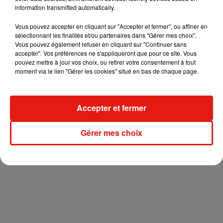
qui me bouleverse.
Il faut que l’histoire me parle, que je
information transmitted automatically.
puisse m’accrocher à des choses qui me paraissent
Vous pouvez accepter en cliquant sur "Accepter et fermer", ou affiner en
familières".
sélectionnant les finalités et/ou partenaires dans "Gérer mes choix".
Vous pouvez également refuser en cliquant sur "Continuer sans
L’Eurovision, la tournée, les projets annexes…
Et le Tour
accepter". Vos préférences ne s'appliqueront que pour ce site. Vous
Vibration dans tout ça ?
"Si je peux être là ce serait avec
pouvez mettre à jour vos choix, ou retirer votre consentement à tout
grand plaisir !"
.
Après Orléans en 2016 et Romorantin l’an
moment via le lien "Gérer les cookies" situé en bas de chaque page.
dernier, on croise les doigts pour cette année !
Accepter et fermer
Gérer mes choix