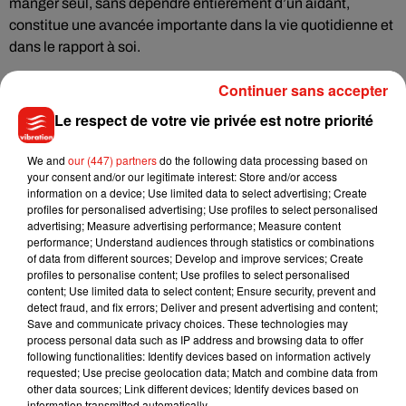
manger seul, sans dépendre entièrement d’un aidant,
constitue une avancée importante dans la vie quotidienne et
dans le rapport à soi.
Continuer sans accepter
Le projet a également suscité l’intérêt de structures
éducatives et techniques, qui y voient un exemple concret
Le respect de votre vie privée est notre priorité
d’innovation frugale au service de la santé. Des
We and
our (447) partners
do the following data processing based on
collaborations ont été engagées afin d’améliorer le dispositif
your consent and/or our legitimate interest: Store and/or access
et d’envisager, à terme, une diffusion plus large.
information on a device; Use limited data to select advertising; Create
profiles for personalised advertising; Use profiles to select personalised
advertising; Measure advertising performance; Measure content
En transformant une contrainte familiale en solution
performance; Understand audiences through statistics or combinations
technologique, ce jeune ingénieur illustre une tendance
of data from different sources; Develop and improve services; Create
profiles to personalise content; Use profiles to select personalised
croissante : celle de la robotique d’assistance conçue au
content; Use limited data to select content; Ensure security, prevent and
plus près des besoins réels des utilisateurs. Une innovation
detect fraud, and fix errors; Deliver and present advertising and content;
qui, derrière sa dimension technique, raconte surtout une
Save and communicate privacy choices. These technologies may
process personal data such as IP address and browsing data to offer
histoire de solidarité et de persévérance.
following functionalities: Identify devices based on information actively
requested; Use precise geolocation data; Match and combine data from
other data sources; Link different devices; Identify devices based on
information transmitted automatically.