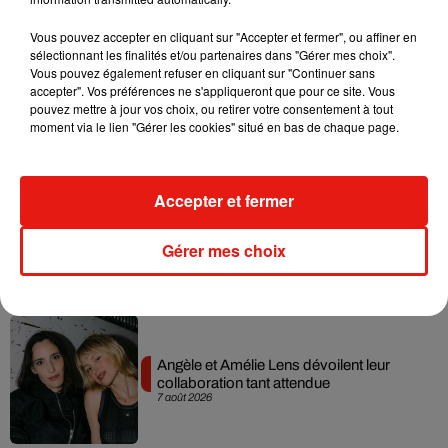
Musique
Vous pouvez accepter en cliquant sur "Accepter et fermer", ou affiner en
sélectionnant les finalités et/ou partenaires dans "Gérer mes choix".
Vous pouvez également refuser en cliquant sur "Continuer sans
accepter". Vos préférences ne s'appliqueront que pour ce site. Vous
Madonna sort enfin le remix de « Love
pouvez mettre à jour vos choix, ou retirer votre consentement à tout
Sensation » avec Kylie Minogue
moment via le lien "Gérer les cookies" situé en bas de chaque page.
7 août 2026
Accepter et fermer
Tayc et Didi B dévoilent le single le plus
Gérer mes choix
dansant de l’année
7 août 2026
Angèle et Amélie Lens dévoilent leur
collaboration tant attendue
7 août 2026