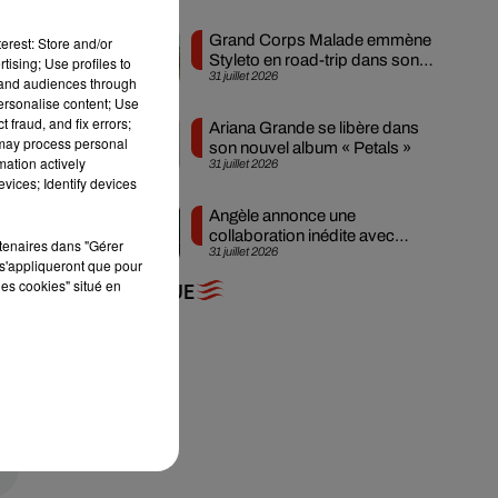
Grand Corps Malade emmène
erest: Store and/or
Styleto en road-trip dans son
tising; Use profiles to
31 juillet 2026
nouveau clip
tand audiences through
personalise content; Use
 fraud, and fix errors;
Ariana Grande se libère dans
 may process personal
son nouvel album « Petals »
mation actively
31 juillet 2026
vices; Identify devices
Angèle annonce une
collaboration inédite avec
rtenaires dans "Gérer
31 juillet 2026
Amelie Lens
s'appliqueront que pour
les cookies" situé en
+ DE MUSIQUE
ce