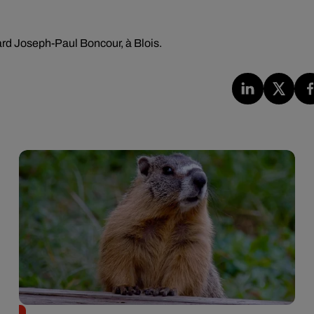
rd Joseph-Paul Boncour, à Blois.
Des marmottes sur OnlyFans : la drôle d’initiative