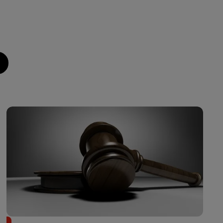
Il achète une veste 3 dollars en friperie et la revend