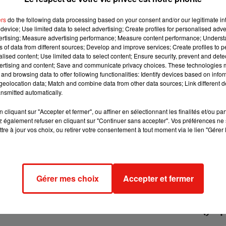
ers
do the following data processing based on your consent and/or our legitimate int
device; Use limited data to select advertising; Create profiles for personalised adver
vertising; Measure advertising performance; Measure content performance; Unders
ns of data from different sources; Develop and improve services; Create profiles to 
alised content; Use limited data to select content; Ensure security, prevent and detect
eable dans la finition Antoine de Saint-Exupéry :
ertising and content; Save and communicate privacy choices. These technologies
and browsing data to offer following functionalities: Identify devices based on infor
eolocation data; Match and combine data from other data sources; Link different de
nsmitted automatically.
cliquant sur "Accepter et fermer", ou affiner en sélectionnant les finalités et/ou pa
 également refuser en cliquant sur "Continuer sans accepter". Vos préférences ne 
tre à jour vos choix, ou retirer votre consentement à tout moment via le lien "Gérer 
DS Store automobile de Blois
vous attendent pour une expérien
Gérer mes choix
Accepter et fermer