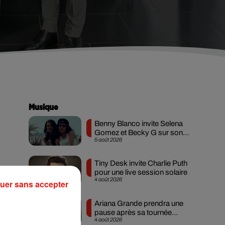
Musique
Benny Blanco invite Selena
Gomez et Becky G sur son
5 août 2026
nouveau single
Tiny Desk invite Charlie Puth
pour une live session solaire
4 août 2026
uer sans accepter
Ariana Grande prendra une
pause après sa tournée
4 août 2026
mondiale