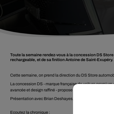
Toute la semaine rendez-vous à la concession DS Store a
rechargeable, et de sa finition Antoine de Saint-Exupéry.
Cette semaine, on prend la direction du DS Store automobi
La concession DS - marque française de voiture premium c
avancée et design raffiné - propose 4 modèles, dont la tou
Présentation avec Brian Deshayes, conseiller expert DS a
Ecoutez la chronique :