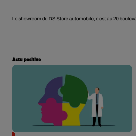
Le showroom du DS Store automobile, c’est au 20 bouleva
Actu positive
Alzheimer : des chercheurs japonais ouvrent une