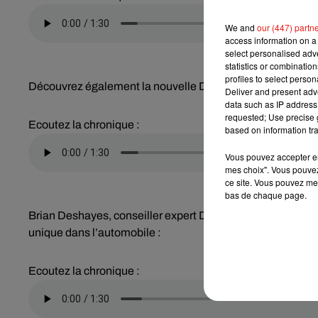
We and
our (447) partn
access information on a 
select personalised ad
statistics or combinatio
profiles to select person
Découvrez également la nouvelle DS 4 hybride non-recharg
Deliver and present adv
data such as IP address 
requested; Use precise g
Ecoutez la chronique :
based on information tra
Vous pouvez accepter en 
mes choix". Vous pouvez
ce site. Vous pouvez met
bas de chaque page.
Brian Deshayes, conseiller expert DS et toute l’équipe du
unique dans l’automobile :
Ecoutez la chronique :