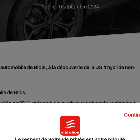
Publié : 9 septembre 2024
utomobile de Blois, à la découverte de la DS 4 hybride non-
le de Blois.
réée en 2014, qui combine savoir-faire artisanale, technologie
te nouvelle DS 4 hybride.
Contin
u DS Store de Blois :
Le respect de votre vie privée est notre priorité