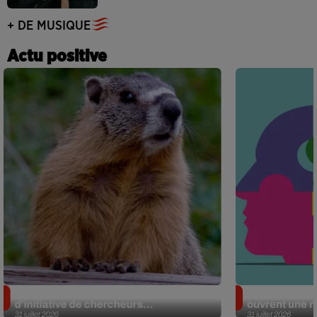
+ DE MUSIQUE
Actu positive
Des marmottes sur OnlyFans : la drôle
Alzheimer : d
d’initiative de chercheurs...
ouvrent une no
31 juillet 2026
31 juillet 2026