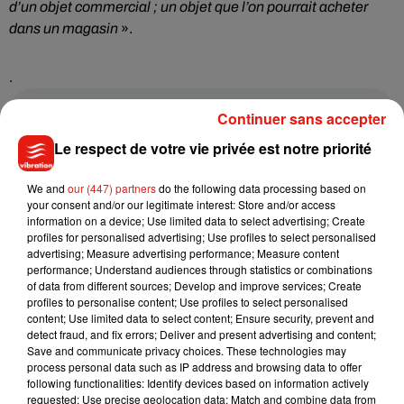
d’un objet commercial ; un objet que l’on pourrait acheter
dans un magasin
».
.
Continuer sans accepter
Le respect de votre vie privée est notre priorité
We and
our (447) partners
do the following data processing based on
Pour l’heure, le Vhélio est porté par une association, Vélo
your consent and/or our legitimate interest: Store and/or access
solaire pour tous, qui compte plus de 100 bénévoles
information on a device; Use limited data to select advertising; Create
aujourd’hui. Fin 2023, après l’obtention de la certification de
profiles for personalised advertising; Use profiles to select personalised
advertising; Measure advertising performance; Measure content
l’objet, l’association cherchera des partenaires prêts à
performance; Understand audiences through statistics or combinations
fabriquer, commercialiser et entretenir les Vhélios. L’objectif
of data from different sources; Develop and improve services; Create
est de «
bâtir un réseau d’acteurs
».
profiles to personalise content; Use profiles to select personalised
content; Use limited data to select content; Ensure security, prevent and
Mais en attendant, ceux qui ont l’âme d’un bricoleur peuvent
detect fraud, and fix errors; Deliver and present advertising and content;
Save and communicate privacy choices. These technologies may
tenter dès maintenant de le construire eux-mêmes. Toute la
process personal data such as IP address and browsing data to offer
documentation est en accès libre
sur le site internet du
following functionalities: Identify devices based on information actively
projet
!
requested; Use precise geolocation data; Match and combine data from