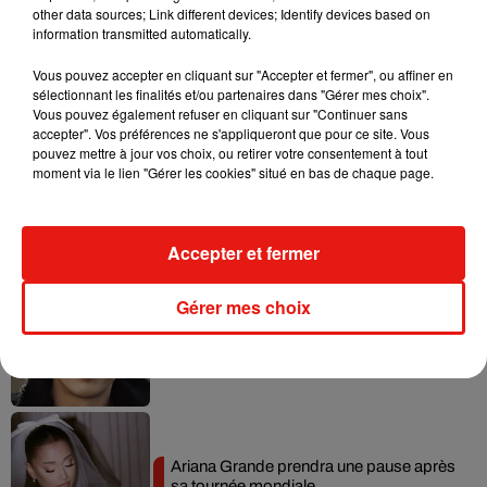
other data sources; Link different devices; Identify devices based on
information transmitted automatically.
Vous pouvez accepter en cliquant sur "Accepter et fermer", ou affiner en
sélectionnant les finalités et/ou partenaires dans "Gérer mes choix".
Musique
Vous pouvez également refuser en cliquant sur "Continuer sans
accepter". Vos préférences ne s'appliqueront que pour ce site. Vous
pouvez mettre à jour vos choix, ou retirer votre consentement à tout
moment via le lien "Gérer les cookies" situé en bas de chaque page.
Benny Blanco invite Selena Gomez et
Becky G sur son nouveau single
5 août 2026
Accepter et fermer
Gérer mes choix
Tiny Desk invite Charlie Puth pour une
live session solaire
4 août 2026
Ariana Grande prendra une pause après
sa tournée mondiale