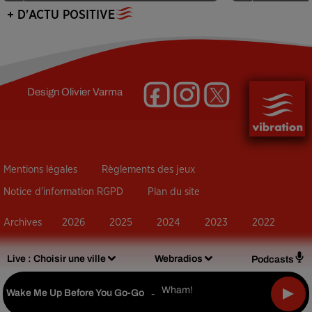
+ D'ACTU POSITIVE
Design
Olivier Varma
Mentions légales
Règlements des jeux
Notice d’information RGPD
Plan du site
Archives
2026
2025
2024
2023
2022
Live :
Choisir une ville
Webradios
Podcasts
Wham!
Wake Me Up Before You Go-Go
-