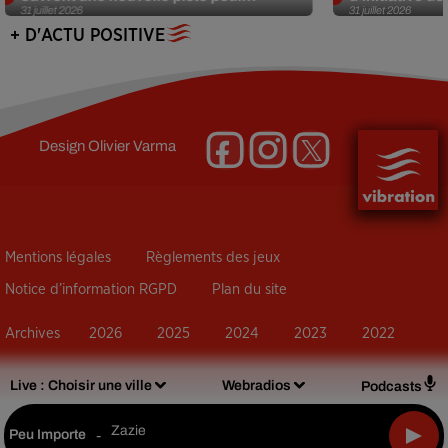
31 juillet 2026
31 juillet 2026
+ D'ACTU POSITIVE
Design
Olivier Varma
Mentions légales
Règlements des jeux
Notice d’information RGPD
Plan du site
Archives
2026
2025
2024
2023
2022
Live :
Choisir une ville
Webradios
Podcasts
Zazie
Peu Importe
-