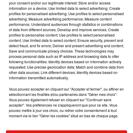
en gare.
your consent and/or our legitimate interest: Store and/or access
information on a device; Use limited data to select advertising; Create
profiles for personalised advertising; Use profiles to select personalised
advertising; Measure advertising performance; Measure content
performance; Understand audiences through statistics or combinations
of data from different sources; Develop and improve services; Create
Musique
profiles to personalise content; Use profiles to select personalised
content; Use limited data to select content; Ensure security, prevent and
detect fraud, and fix errors; Deliver and present advertising and content;
Save and communicate privacy choices. These technologies may
Julien Lieb s’essaye à la vie de chatelain
process personal data such as IP address and browsing data to offer
dans son nouveau clip
following functionalities: Identify devices based on information actively
7 août 2026
requested; Use precise geolocation data; Match and combine data from
other data sources; Link different devices; Identify devices based on
information transmitted automatically.
Vous pouvez accepter en cliquant sur "Accepter et fermer", ou affiner en
Madonna sort enfin le remix de « Love
sélectionnant les finalités et/ou partenaires dans "Gérer mes choix".
Sensation » avec Kylie Minogue
Vous pouvez également refuser en cliquant sur "Continuer sans
7 août 2026
accepter". Vos préférences ne s'appliqueront que pour ce site. Vous
pouvez mettre à jour vos choix, ou retirer votre consentement à tout
moment via le lien "Gérer les cookies" situé en bas de chaque page.
Tayc et Didi B dévoilent le single le plus