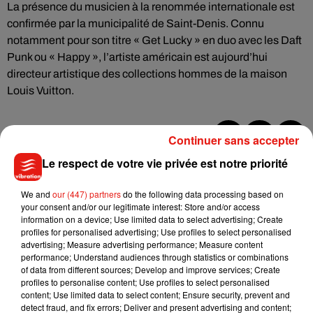
La présence du musicien à la renommée internationale est
confirmée par la municipalité de Saint-Denis. Connu
notamment pour son titre « Get Lucky » en duo avec les Daft
Punk ou « Happy », l’artiste américain est aujourd’hui
directeur artistique des collections hommes de la maison
Louis Vuitton.
Continuer sans accepter
Musique
Le respect de votre vie privée est notre priorité
We and
our (447) partners
do the following data processing based on
your consent and/or our legitimate interest: Store and/or access
Benny Blanco invite Selena Gomez et
information on a device; Use limited data to select advertising; Create
Becky G sur son nouveau single
profiles for personalised advertising; Use profiles to select personalised
5 août 2026
advertising; Measure advertising performance; Measure content
performance; Understand audiences through statistics or combinations
of data from different sources; Develop and improve services; Create
profiles to personalise content; Use profiles to select personalised
content; Use limited data to select content; Ensure security, prevent and
Tiny Desk invite Charlie Puth pour une
detect fraud, and fix errors; Deliver and present advertising and content;