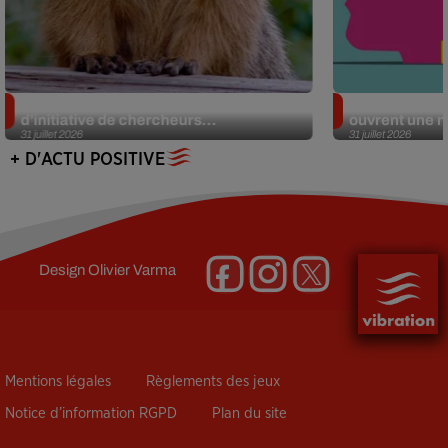
Des marmottes sur OnlyFans : la drôle
Alzheimer : d
d’initiative de chercheurs...
ouvrent une no
31 juillet 2026
31 juillet 2026
+ D'ACTU POSITIVE
Design
Olivier Varma
Mentions légales
Règlements des jeux
Notice d’information RGPD
Plan du site