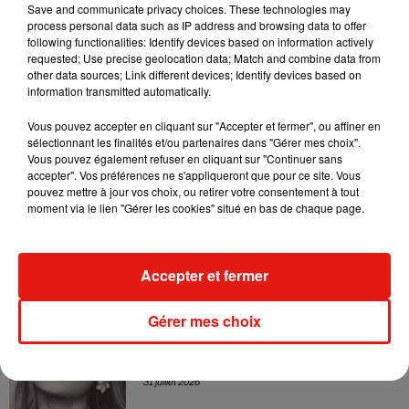
live session solaire
Save and communicate privacy choices. These technologies may
4 août 2026
process personal data such as IP address and browsing data to offer
following functionalities: Identify devices based on information actively
requested; Use precise geolocation data; Match and combine data from
other data sources; Link different devices; Identify devices based on
information transmitted automatically.
Ariana Grande prendra une pause après
sa tournée mondiale
Vous pouvez accepter en cliquant sur "Accepter et fermer", ou affiner en
4 août 2026
sélectionnant les finalités et/ou partenaires dans "Gérer mes choix".
Vous pouvez également refuser en cliquant sur "Continuer sans
accepter". Vos préférences ne s'appliqueront que pour ce site. Vous
pouvez mettre à jour vos choix, ou retirer votre consentement à tout
moment via le lien "Gérer les cookies" situé en bas de chaque page.
Grand Corps Malade emmène Styleto
en road-trip dans son nouveau clip
31 juillet 2026
Accepter et fermer
Gérer mes choix
Ariana Grande se libère dans son nouvel
album « Petals »
31 juillet 2026