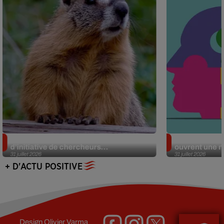
Des marmottes sur OnlyFans : la drôle
Alzheimer : d
d’initiative de chercheurs...
ouvrent une no
31 juillet 2026
31 juillet 2026
+ D'ACTU POSITIVE
Design
Olivier Varma