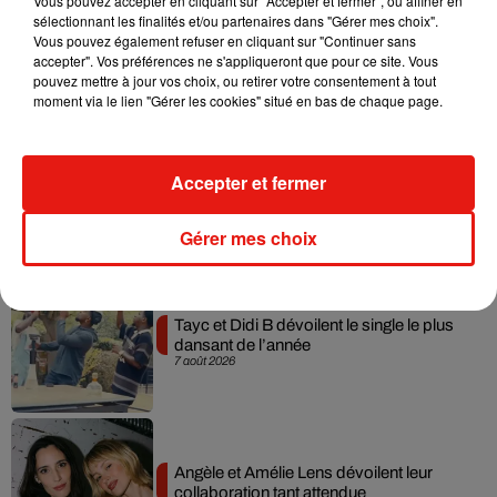
Vous pouvez accepter en cliquant sur "Accepter et fermer", ou affiner en
sélectionnant les finalités et/ou partenaires dans "Gérer mes choix".
Julien Lieb s’essaye à la vie de chatelain
Vous pouvez également refuser en cliquant sur "Continuer sans
dans son nouveau clip
accepter". Vos préférences ne s'appliqueront que pour ce site. Vous
7 août 2026
pouvez mettre à jour vos choix, ou retirer votre consentement à tout
moment via le lien "Gérer les cookies" situé en bas de chaque page.
Madonna sort enfin le remix de « Love
Accepter et fermer
Sensation » avec Kylie Minogue
7 août 2026
Gérer mes choix
Tayc et Didi B dévoilent le single le plus
dansant de l’année
7 août 2026
Angèle et Amélie Lens dévoilent leur
collaboration tant attendue