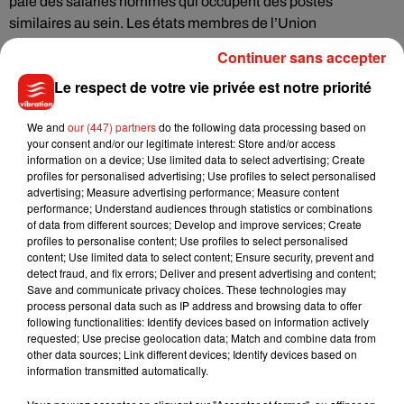
paie des salariés hommes qui occupent des postes
similaires au sein. Les états membres de l’Union
européenne devront également transposer d’ici 2026 une
Continuer sans accepter
directive contraignant les employeurs à plus de transparence
Le respect de votre vie privée est notre priorité
concernant les rémunérations.
We and
our (447) partners
do the following data processing based on
your consent and/or our legitimate interest: Store and/or access
Cet élément est masqué compte-tenu du refus du
information on a device; Use limited data to select advertising; Create
profiles for personalised advertising; Use profiles to select personalised
dépôt de cookies que vous avez exprimé. Si vous
advertising; Measure advertising performance; Measure content
souhaitez l'afficher, merci de nous donner votre accord
performance; Understand audiences through statistics or combinations
en cliquant sur le bouton ci-dessous.
of data from different sources; Develop and improve services; Create
profiles to personalise content; Use profiles to select personalised
content; Use limited data to select content; Ensure security, prevent and
Afficher l'élément
detect fraud, and fix errors; Deliver and present advertising and content;
Save and communicate privacy choices. These technologies may
process personal data such as IP address and browsing data to offer
following functionalities: Identify devices based on information actively
requested; Use precise geolocation data; Match and combine data from
other data sources; Link different devices; Identify devices based on
Musique
information transmitted automatically.