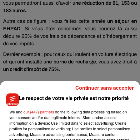
vous permettront aussi d’avoir
une réduction de 61, 153 ou
183 euros
.
Autre cas de figure : vous faites cette année
un séjour en
EHPAD
. Si vous êtes concernés, vous pourrez là aussi
déduire 25% de vos frais de dépendance et d’hébergement
de vos impôts.
Dernier exemple : pour ceux qui roulent en voiture électrique
et qui ont installé
une borne de recharge
, vous avez droit à
un crédit d’impôt de 75%.
Continuer sans accepter
Le respect de votre vie privée est notre priorité
We and
our (447) partners
do the following data processing based on
your consent and/or our legitimate interest: Store and/or access
Musique
information on a device; Use limited data to select advertising; Create
profiles for personalised advertising; Use profiles to select personalised
advertising; Measure advertising performance; Measure content
performance; Understand audiences through statistics or combinations