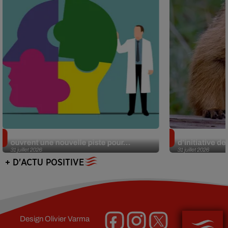
Alzheimer : des chercheurs japonais
Des marmottes
ouvrent une nouvelle piste pour...
d’initiative d
31 juillet 2026
31 juillet 2026
+ D'ACTU POSITIVE
Design
Olivier Varma