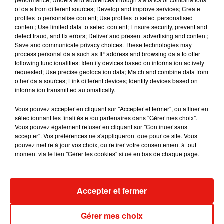
Julien Lieb s’essaye à la vie de chatelain
of data from different sources; Develop and improve services; Create
dans son nouveau clip
profiles to personalise content; Use profiles to select personalised
7 août 2026
content; Use limited data to select content; Ensure security, prevent and
detect fraud, and fix errors; Deliver and present advertising and content;
Save and communicate privacy choices. These technologies may
process personal data such as IP address and browsing data to offer
following functionalities: Identify devices based on information actively
requested; Use precise geolocation data; Match and combine data from
Madonna sort enfin le remix de « Love
other data sources; Link different devices; Identify devices based on
Sensation » avec Kylie Minogue
information transmitted automatically.
7 août 2026
Vous pouvez accepter en cliquant sur "Accepter et fermer", ou affiner en
sélectionnant les finalités et/ou partenaires dans "Gérer mes choix".
Vous pouvez également refuser en cliquant sur "Continuer sans
accepter". Vos préférences ne s'appliqueront que pour ce site. Vous
Tayc et Didi B dévoilent le single le plus
pouvez mettre à jour vos choix, ou retirer votre consentement à tout
dansant de l’année
moment via le lien "Gérer les cookies" situé en bas de chaque page.
7 août 2026
Accepter et fermer
Angèle et Amélie Lens dévoilent leur
Gérer mes choix
collaboration tant attendue
7 août 2026