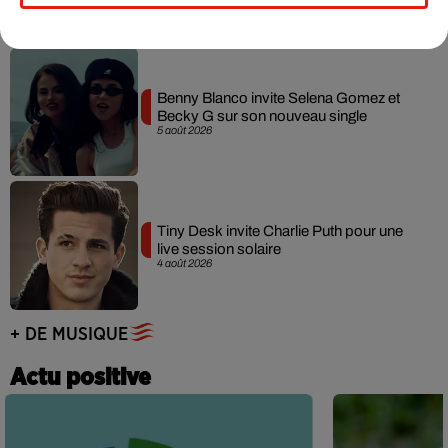
Benny Blanco invite Selena Gomez et
Becky G sur son nouveau single
5 août 2026
Tiny Desk invite Charlie Puth pour une
live session solaire
4 août 2026
+ DE MUSIQUE
Actu positive