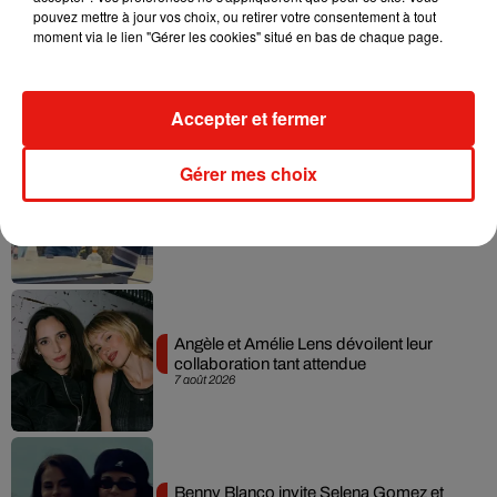
pouvez mettre à jour vos choix, ou retirer votre consentement à tout
moment via le lien "Gérer les cookies" situé en bas de chaque page.
Madonna sort enfin le remix de « Love
Sensation » avec Kylie Minogue
7 août 2026
Accepter et fermer
Gérer mes choix
Tayc et Didi B dévoilent le single le plus
dansant de l’année
7 août 2026
Angèle et Amélie Lens dévoilent leur
collaboration tant attendue
7 août 2026
Benny Blanco invite Selena Gomez et