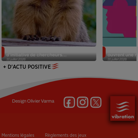
Des marmottes sur OnlyFans : la drôle
Alzheimer : d
d’initiative de chercheurs...
ouvrent une no
31 juillet 2026
31 juillet 2026
+ D'ACTU POSITIVE
Design
Olivier Varma
Mentions légales
Règlements des jeux