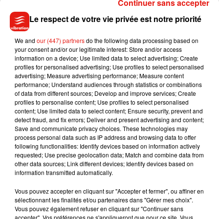
Continuer sans accepter
mondes que tout oppose, mais qui vont pourtant se croiser
Le respect de votre vie privée est notre priorité
pour donner naissance à une histoire d’amour et tenter de la
faire exister.
We and
our (447) partners
do the following data processing based on
your consent and/or our legitimate interest: Store and/or access
Aux côtés d’Amir, on retrouve Mathilda May, ainsi que Lionnel
information on a device; Use limited data to select advertising; Create
Astier.
profiles for personalised advertising; Use profiles to select personalised
advertising; Measure advertising performance; Measure content
Les deux premiers épisodes seront diffusés le 2 février, les
performance; Understand audiences through statistics or combinations
deux derniers le 9 février.
of data from different sources; Develop and improve services; Create
profiles to personalise content; Use profiles to select personalised
content; Use limited data to select content; Ensure security, prevent and
detect fraud, and fix errors; Deliver and present advertising and content;
Save and communicate privacy choices. These technologies may
process personal data such as IP address and browsing data to offer
Musique
following functionalities: Identify devices based on information actively
requested; Use precise geolocation data; Match and combine data from
other data sources; Link different devices; Identify devices based on
information transmitted automatically.
Julien Lieb s’essaye à la vie de chatelain
dans son nouveau clip
Vous pouvez accepter en cliquant sur "Accepter et fermer", ou affiner en
7 août 2026
sélectionnant les finalités et/ou partenaires dans "Gérer mes choix".
Vous pouvez également refuser en cliquant sur "Continuer sans
accepter". Vos préférences ne s'appliqueront que pour ce site. Vous