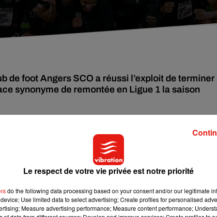
ub de foot Angers SCO a réussi l’exploit de terminer
lace synonyme de remontée en Ligue 1 la saison
Contin
e angevine
menée depuis peu par l’entraineur Alexandre Duje
 Corentin Guillet, membre du Magic Scop et fervent supporter
es points forts cette saison :
« d’abord
le mental
, car on a bien
t le temps au niveau, mais ils arrivaient à se battre jusqu’au bo
Le respect de votre vie privée est notre priorité
 aussi eu deux ou trois joueurs au-dessus du lot :
Himad Abdelli
, o
grosse saison. On a réussi à mettre pas mal de buts, et égalem
ers
do the following data processing based on your consent and/or our legitimate int
device; Use limited data to select advertising; Create profiles for personalised adver
très forts. »
vertising; Measure advertising performance; Measure content performance; Unders
ns of data from different sources; Develop and improve services; Create profiles to 