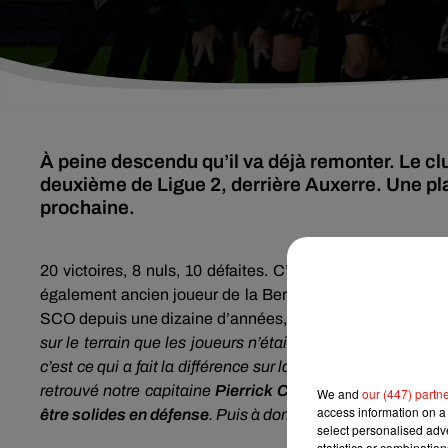
À peine descendu qu’il va déjà remonter. Le cl
deuxième de Ligue 2, derrière Auxerre. Une p
prochaine.
20 victoires, 8 nuls, 10 défaites. C’est le bilan de
l’équip
également ancien joueur de la Berrichonne. Mais d’après
SCO depuis une dizaine d’années, le club a aussi eu d’autr
sur le terrain que les joueurs n’étaient pas forcément tou
c’est ce qui a fait la différence sur la fin de saison. Il y a
retrouvé notre capitaine
Pierrick Capelle
qui a fait une 
We and
our (447) partn
access information on a 
être solides en défense
. Puis à domicile on a réussi à être 
select personalised ad
statistics or combinatio