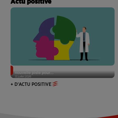
Actu positive
Alzheimer : des chercheurs japonais ouvrent une
nouvelle piste pour...
31 juillet 2026
+ D'ACTU POSITIVE