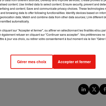
alised content; Use limited data to select content; Ensure security, prevent and detect
ertising and content; Save and communicate privacy choices. These technologies
and browsing data to offer following functionalities: Identify devices based on infor
eolocation data; Match and combine data from other data sources; Link different de
 eu de
« gros moments de creux
à l’extérieur
, ce n’était pas du t
nsmitted automatically.
s les tribunes aussi, le public peut mieux faire, selon le membre
lus régulièrement,
qu’elle soit plus forte
. »
cliquant sur "Accepter et fermer", ou affiner en sélectionnant les finalités et/ou pa
 également refuser en cliquant sur "Continuer sans accepter". Vos préférences ne 
onter immédiatement dans l’élite. Mais justement se pose ce
tre à jour vos choix, ou retirer votre consentement à tout moment via le lien "Gérer 
e d’éprouver de trop grosses difficultés la saison prochaine ?
« N
 les prolongations de joueurs. Je pense que c’est possible de
iquer et faire de meilleurs choix que les trois, quatre derniè
Gérer mes choix
Accepter et fermer
ffrontera le stade rennais
pour son premier match amical. P
pour la saison prochaine
dès le mardi 11 juin.