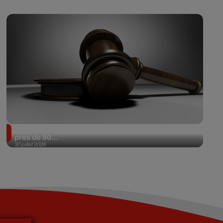
Il achète une veste 3 dollars en friperie et la revend
près de 90...
30 juillet 2026