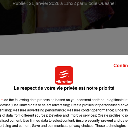
Publié : 21 janvier 2026 à 11h32 par Elodie Quesnel
es sortira ce vendredi 23 janvier 2026.
Contin
yles ! Le chanteur britannique a levé le voile, le 16 janvier, sur
bum
. Rendez-vous est pris pour le 6 mars prochain avec
Kiss All
Le respect de votre vie privée est notre priorité
ers
do the following data processing based on your consent and/or our legitimate int
iatement le ton. On y voit Harry Styles, lunettes de soleil
device; Use limited data to select advertising; Create profiles for personalised adver
ne lune métamorphosée en boule à facettes. Pas de doute : ce
vertising; Measure advertising performance; Measure content performance; Unders
répressible de bouger.
ns of data from different sources; Develop and improve services; Create profiles to 
alised content; Use limited data to select content; Ensure security, prevent and detect
ertising and content; Save and communicate privacy choices. These technologies