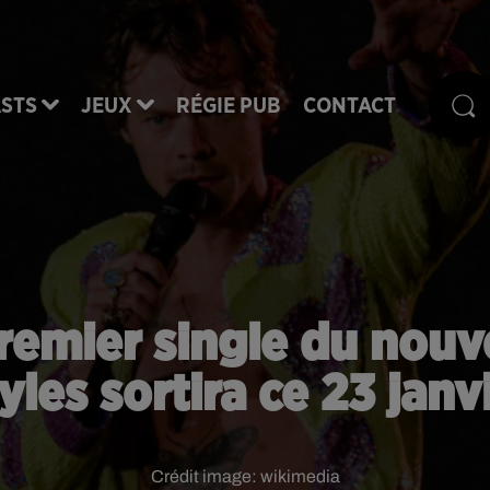
STS
JEUX
RÉGIE PUB
CONTACT
premier single du nouv
yles sortira ce 23 janv
Crédit image:
wikimedia