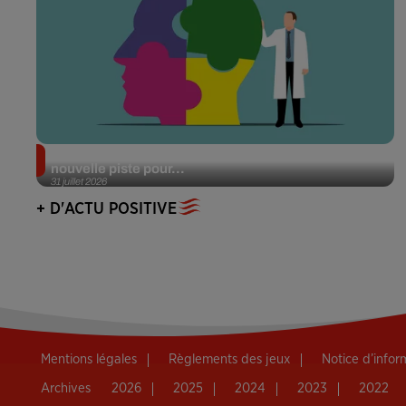
Alzheimer : des chercheurs japonais ouvrent une
nouvelle piste pour...
31 juillet 2026
+ D'ACTU POSITIVE
Mentions légales
Règlements des jeux
Notice d’info
Archives
2026
2025
2024
2023
2022