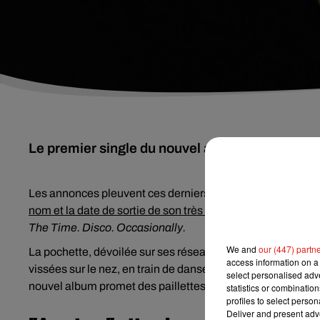
Le premier single du nouvel album d'Harry Styl
Les annonces pleuvent ces derniers jours du côté de Harry St
nom et la date de sortie de son très attendu quatrième al
The Time. Disco. Occasionally.
We and
our (447) partn
La pochette, dévoilée sur ses réseaux sociaux, donne imméd
access information on a 
vissées sur le nez, en train de danser en plein air sous u
select personalised ad
nouvel album promet des paillettes, du groove et l’envie ir
statistics or combinatio
profiles to select person
Deliver and present adv