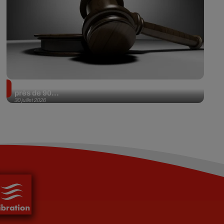
Il achète une veste 3 dollars en friperie et la revend
près de 90...
30 juillet 2026