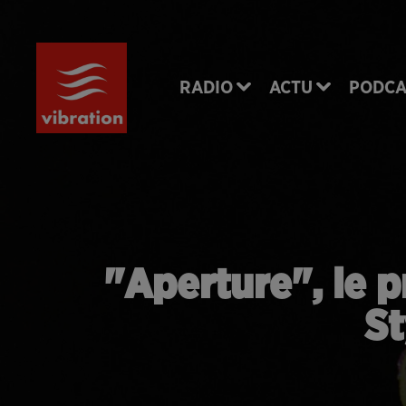
RADIO
ACTU
PODCA
"Aperture", le 
St