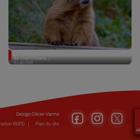
Des marmottes sur OnlyFans : la drôle d’initiative
de chercheurs...
31 juillet 2026
Design
Olivier Varma
rmation RGPD
Plan du site