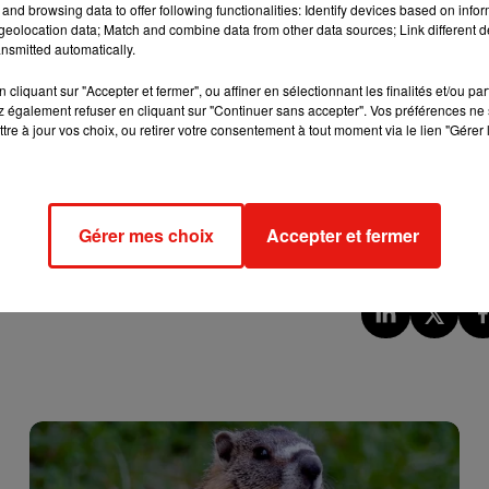
nvier
and browsing data to offer following functionalities: Identify devices based on infor
eolocation data; Match and combine data from other data sources; Link different de
nsmitted automatically.
e danser sur
Aperture
. C’est à 1 heure du matin, dans la nuit du
é. Et il n’est pas impossible que le titre s’invite au sommet des
cliquant sur "Accepter et fermer", ou affiner en sélectionnant les finalités et/ou pa
 également refuser en cliquant sur "Continuer sans accepter". Vos préférences ne 
tre à jour vos choix, ou retirer votre consentement à tout moment via le lien "Gérer 
compte à rebours sur le site dédié
We Belong Together,
qui s'est
poir que d’autres surprises musicales arrivent d’ici le 6 mars !
Gérer mes choix
Accepter et fermer