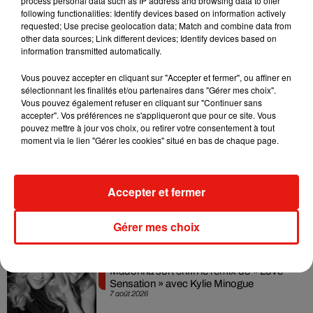
process personal data such as IP address and browsing data to offer
following functionalities: Identify devices based on information actively
Aquavithalité :
500m2 de bassins, sauna, hammam et seau
requested; Use precise geolocation data; Match and combine data from
finlandais
pour se ressourcer autrement. Les 50 points de
other data sources; Link different devices; Identify devices based on
massage et l’eau à 32° promettent une évasion des plus
information transmitted automatically.
revitalisantes.
Vous pouvez accepter en cliquant sur "Accepter et fermer", ou affiner en
sélectionnant les finalités et/ou partenaires dans "Gérer mes choix".
Vous pouvez également refuser en cliquant sur "Continuer sans
accepter". Vos préférences ne s'appliqueront que pour ce site. Vous
pouvez mettre à jour vos choix, ou retirer votre consentement à tout
Musique
moment via le lien "Gérer les cookies" situé en bas de chaque page.
Julien Lieb s’essaye à la vie de chatelain
Accepter et fermer
dans son nouveau clip
7 août 2026
Gérer mes choix
Madonna sort enfin le remix de « Love
Sensation » avec Kylie Minogue
7 août 2026