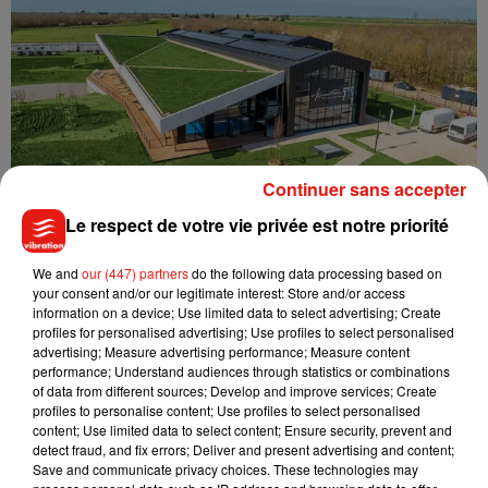
Continuer sans accepter
Crédit :
© Aquavithal
Le respect de votre vie privée est notre priorité
Bien plus qu’un espace aquatique
We and
our (447) partners
do the following data processing based on
Parce qu’Aquavithal est le centre bien-être, sport et détente,
your consent and/or our legitimate interest: Store and/or access
information on a device; Use limited data to select advertising; Create
le bâtiment récemment inauguré donne aussi rendez-vous
profiles for personalised advertising; Use profiles to select personalised
aux sportifs (plus ou moins confirmés) avec des cours
advertising; Measure advertising performance; Measure content
personnalisés, du fitness, du yoga, des pilates, de la
performance; Understand audiences through statistics or combinations
of data from different sources; Develop and improve services; Create
musculation et de l’aquagym.
profiles to personalise content; Use profiles to select personalised
content; Use limited data to select content; Ensure security, prevent and
Si vous êtes à la recherche d’un moment de détente, le SPA
detect fraud, and fix errors; Deliver and present advertising and content;
saura vous combler avec tout un éventail de soins et de
Save and communicate privacy choices. These technologies may
massages. Cette parenthèse passe aussi par l’espace