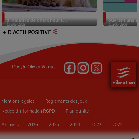
Des marmottes sur OnlyFans : la drôle
Alzheimer : d
d’initiative de chercheurs...
ouvrent une no
31 juillet 2026
31 juillet 2026
+ D'ACTU POSITIVE
Design
Olivier Varma
Mentions légales
Règlements des jeux
Notice d’information RGPD
Plan du site
Archives
2026
2025
2024
2023
2022