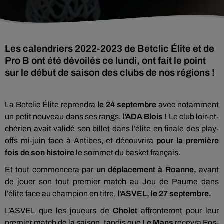
Les calendriers 2022-2023 de Betclic Élite et de
Pro B ont été dévoilés ce lundi, ont fait le point
sur le début de saison des clubs de nos régions !
La Betclic Élite reprendra
le 24 septembre
avec notamment
un petit nouveau dans ses rangs,
l’ADA Blois !
Le club loir-et-
chérien avait validé son billet dans l’élite en finale des play-
offs mi-juin face à Antibes, et découvrira
pour la première
fois de son histoire
le sommet du basket français.
Et tout commencera par
un déplacement à Roanne,
avant
de jouer son tout premier match au Jeu de Paume dans
l’élite face au champion en titre,
l’ASVEL,
le 27 septembre.
L’ASVEL que les joueurs de
Cholet
affronteront pour leur
premier match de la saison, tandis que
Le Mans
recevra Fos-