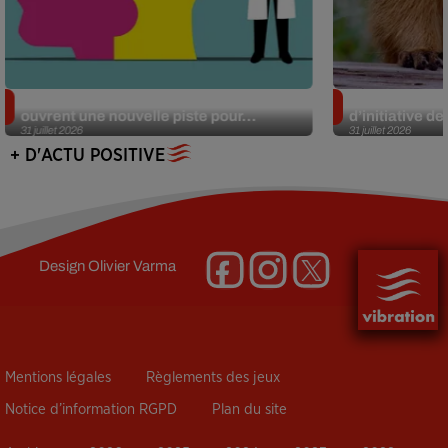
Alzheimer : des chercheurs japonais
Des marmottes
ouvrent une nouvelle piste pour...
d’initiative d
31 juillet 2026
31 juillet 2026
+ D'ACTU POSITIVE
Design
Olivier Varma
Mentions légales
Règlements des jeux
Notice d’information RGPD
Plan du site