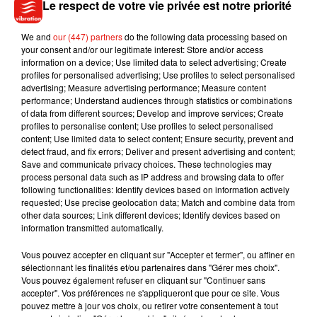
Le respect de votre vie privée est notre priorité
dépôt de cookies que vous avez exprimé. Si vous
souhaitez l'afficher, merci de nous donner votre accord
We and
our (447) partners
do the following data processing based on
en cliquant sur le bouton ci-dessous.
your consent and/or our legitimate interest: Store and/or access
information on a device; Use limited data to select advertising; Create
profiles for personalised advertising; Use profiles to select personalised
Afficher l'élément
advertising; Measure advertising performance; Measure content
performance; Understand audiences through statistics or combinations
of data from different sources; Develop and improve services; Create
profiles to personalise content; Use profiles to select personalised
content; Use limited data to select content; Ensure security, prevent and
detect fraud, and fix errors; Deliver and present advertising and content;
Musique
Save and communicate privacy choices. These technologies may
process personal data such as IP address and browsing data to offer
following functionalities: Identify devices based on information actively
requested; Use precise geolocation data; Match and combine data from
Benny Blanco invite Selena Gomez et
other data sources; Link different devices; Identify devices based on
Becky G sur son nouveau single
information transmitted automatically.
5 août 2026
Vous pouvez accepter en cliquant sur "Accepter et fermer", ou affiner en
sélectionnant les finalités et/ou partenaires dans "Gérer mes choix".
Vous pouvez également refuser en cliquant sur "Continuer sans
accepter". Vos préférences ne s'appliqueront que pour ce site. Vous
Tiny Desk invite Charlie Puth pour une
pouvez mettre à jour vos choix, ou retirer votre consentement à tout
live session solaire