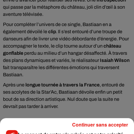
qui passe par la métaphore du château, joli clin d’œil à son
aventure télévisée.
Pour compléter l’univers de ce single, Bastiaan en a
également dévoilé le
clip
. Il s’est entouré d’une troupe de
danseurs afin de livrer une vidéo débordante d’énergie. Pour
accompagner le texte, le clip tourne autour d’un
château
gonflable
perdu au milieu d’un hangar désaffecté. À travers
des plans dynamiques et variés, le réalisateur
Isaiah Wilson
fait transparaître les différentes émotions qui traversent
Bastiaan.
Après une
longue tournée à travers la France
, entouré de
ses acolytes de la Star’Ac, Bastiaan dévoile enfin un petit
bout de sa direction artistique. Nul doute que la suite ne
devrait pas tarder à arriver.
Continuer sans accepter
Cet élément est masqué compte-tenu du refus du