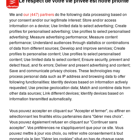
Le respect de votre vie privée est notre priorité
dépôt de cookies que vous avez exprimé. Si vous
souhaitez l'afficher, merci de nous donner votre accord
We and
our (447) partners
do the following data processing based on
en cliquant sur le bouton ci-dessous.
your consent and/or our legitimate interest: Store and/or access
information on a device; Use limited data to select advertising; Create
profiles for personalised advertising; Use profiles to select personalised
Afficher l'élément
advertising; Measure advertising performance; Measure content
performance; Understand audiences through statistics or combinations
of data from different sources; Develop and improve services; Create
profiles to personalise content; Use profiles to select personalised
content; Use limited data to select content; Ensure security, prevent and
detect fraud, and fix errors; Deliver and present advertising and content;
Musique
Save and communicate privacy choices. These technologies may
process personal data such as IP address and browsing data to offer
following functionalities: Identify devices based on information actively
requested; Use precise geolocation data; Match and combine data from
Benny Blanco invite Selena Gomez et
other data sources; Link different devices; Identify devices based on
Becky G sur son nouveau single
information transmitted automatically.
5 août 2026
Vous pouvez accepter en cliquant sur "Accepter et fermer", ou affiner en
sélectionnant les finalités et/ou partenaires dans "Gérer mes choix".
Vous pouvez également refuser en cliquant sur "Continuer sans
accepter". Vos préférences ne s'appliqueront que pour ce site. Vous
Tiny Desk invite Charlie Puth pour une
pouvez mettre à jour vos choix, ou retirer votre consentement à tout
live session solaire
moment via le lien "Gérer les cookies" situé en bas de chaque page.