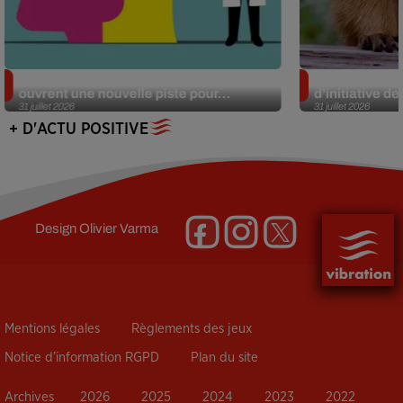
Alzheimer : des chercheurs japonais
Des marmottes
ouvrent une nouvelle piste pour...
d’initiative d
31 juillet 2026
31 juillet 2026
+ D'ACTU POSITIVE
Design
Olivier Varma
Mentions légales
Règlements des jeux
Notice d’information RGPD
Plan du site
Archives
2026
2025
2024
2023
2022