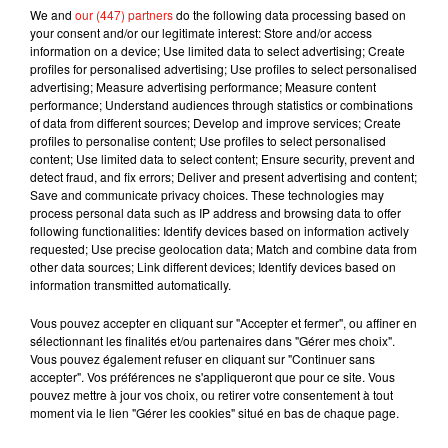
We and
our (447) partners
do the following data processing based on
your consent and/or our legitimate interest: Store and/or access
information on a device; Use limited data to select advertising; Create
profiles for personalised advertising; Use profiles to select personalised
advertising; Measure advertising performance; Measure content
performance; Understand audiences through statistics or combinations
of data from different sources; Develop and improve services; Create
profiles to personalise content; Use profiles to select personalised
Musique
content; Use limited data to select content; Ensure security, prevent and
detect fraud, and fix errors; Deliver and present advertising and content;
Save and communicate privacy choices. These technologies may
process personal data such as IP address and browsing data to offer
Benny Blanco invite Selena Gomez et
following functionalities: Identify devices based on information actively
Becky G sur son nouveau single
requested; Use precise geolocation data; Match and combine data from
5 août 2026
other data sources; Link different devices; Identify devices based on
information transmitted automatically.
Vous pouvez accepter en cliquant sur "Accepter et fermer", ou affiner en
sélectionnant les finalités et/ou partenaires dans "Gérer mes choix".
Tiny Desk invite Charlie Puth pour une
Vous pouvez également refuser en cliquant sur "Continuer sans
live session solaire
accepter". Vos préférences ne s'appliqueront que pour ce site. Vous
4 août 2026
pouvez mettre à jour vos choix, ou retirer votre consentement à tout
moment via le lien "Gérer les cookies" situé en bas de chaque page.