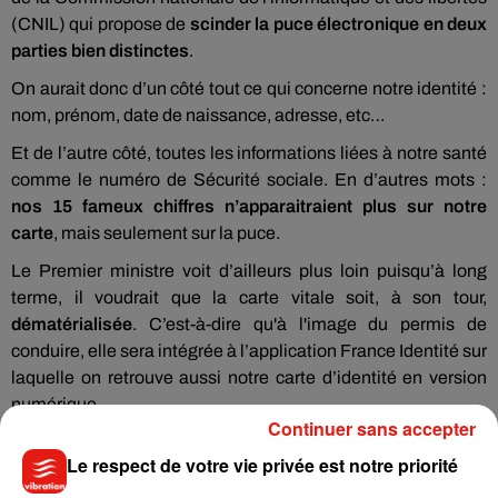
(CNIL) qui propose de
scinder la puce électronique en deux
parties bien distinctes
.
On aurait donc d’un côté tout ce qui concerne notre identité :
nom, prénom, date de naissance, adresse, etc…
Et de l’autre côté, toutes les informations liées à notre santé
comme le numéro de Sécurité sociale. En d’autres mots :
nos 15 fameux chiffres n’apparaitraient plus sur notre
carte
, mais seulement sur la puce.
Le Premier ministre voit d’ailleurs plus loin puisqu’à long
terme, il voudrait que la carte vitale soit, à son tour,
dématérialisée
. C’est-à-dire qu'à l'image du permis de
conduire, elle sera intégrée à l’application France Identité sur
laquelle on retrouve aussi notre carte d’identité en version
numérique.
Continuer sans accepter
Le respect de votre vie privée est notre priorité