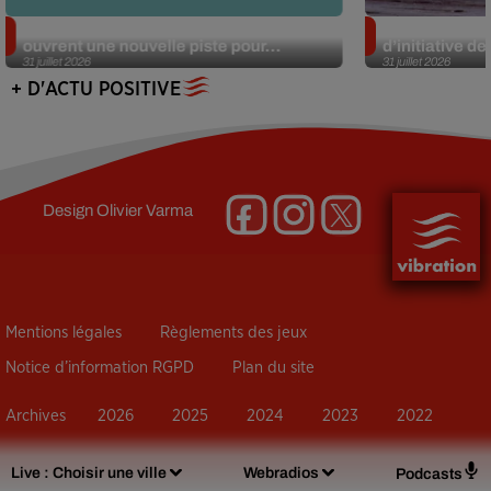
Alzheimer : des chercheurs japonais
Des marmottes
ouvrent une nouvelle piste pour...
d’initiative d
31 juillet 2026
31 juillet 2026
+ D'ACTU POSITIVE
Design
Olivier Varma
Mentions légales
Règlements des jeux
Notice d’information RGPD
Plan du site
Archives
2026
2025
2024
2023
2022
Live :
Choisir une ville
Webradios
Podcasts