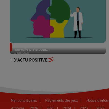
Alzheimer : des chercheurs japonais ouvrent une
nouvelle piste pour...
31 juillet 2026
+ D'ACTU POSITIVE
Mentions légales
Règlements des jeux
Notice d’info
Archives
2026
2025
2024
2023
2022