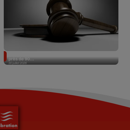
Il achète une veste 3 dollars en friperie et la revend
près de 90...
30 juillet 2026