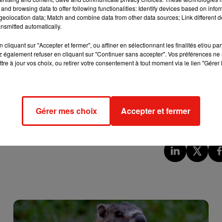
and browsing data to offer following functionalities: Identify devices based on infor
ix moyen national de 1,8319 euro le litre. Il pourrait
franchir le
eolocation data; Match and combine data from other data sources; Link different de
nsmitted automatically.
 sans plomb 95, elle, coûtait en moyenne 1,6797 euro le litre, et 
cliquant sur "Accepter et fermer", ou affiner en sélectionnant les finalités et/ou pa
 également refuser en cliquant sur "Continuer sans accepter". Vos préférences ne 
tre à jour vos choix, ou retirer votre consentement à tout moment via le lien "Gérer 
ande en carburant et une baisse des approvisionnements, a au
Gérer mes choix
Accepter et fermer