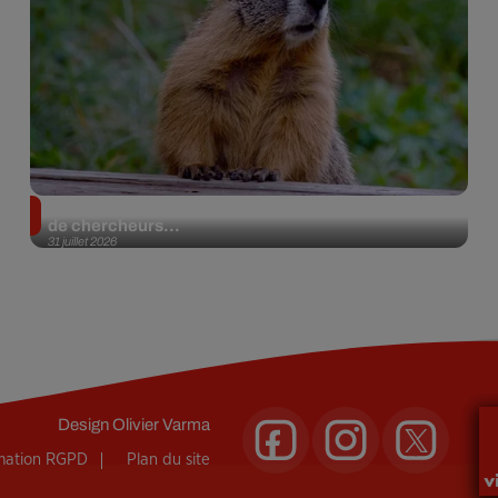
Des marmottes sur OnlyFans : la drôle d’initiative
de chercheurs...
31 juillet 2026
Design
Olivier Varma
rmation RGPD
Plan du site