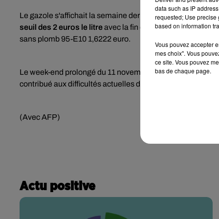
data such as IP address 
Le gazole s'affichait la semaine dernière à la pompe à un pr
requested; Use precise g
based on information tra
seuil des 2 euros le litre
avec la fin des remises. L'essence
sans plomb 95-E10 1,6222 euro.
Vous pouvez accepter en 
mes choix". Vous pouvez
ce site. Vous pouvez met
bas de chaque page.
Le week-end prolongé du 11 novembre, avec une forte dem
contribué aux difficultés actuelles des stations-services.
(Avec AFP)
Actu positive