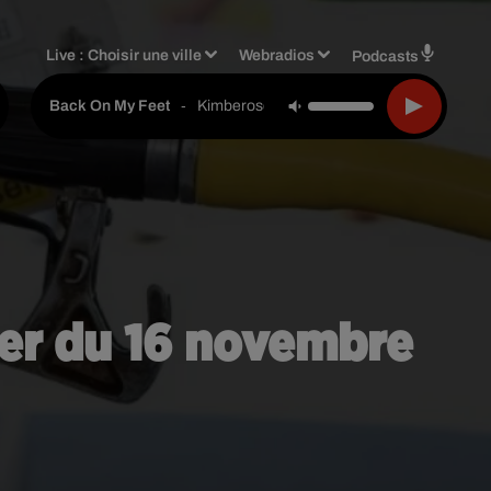
Live :
Choisir une ville
Webradios
Podcasts
-
Kimberose
Back On My Feet
ter du 16 novembre