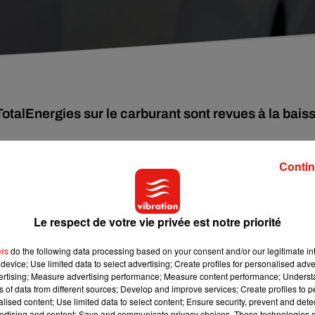
otalEnergies sur le carburant sont revues à la bais
Contin
rès de
21% des stations-service seraient en ce moment à cou
t même à sec. Il faut dire que de nombreux automobilistes se
ernement et de TotalEnergies, avant leur baisse
.
Le respect de votre vie privée est notre priorité
ers
do the following data processing based on your consent and/or our legitimate int
ar litre de carburant financée par l'État depuis le 1er septembr
device; Use limited data to select advertising; Create profiles for personalised adver
Energies, jusque-là à 20 centimes. Les deux remises de 10
vertising; Measure advertising performance; Measure content performance; Unders
ns of data from different sources; Develop and improve services; Create profiles to 
e une aide plus ciblée du gouvernement.
alised content; Use limited data to select content; Ensure security, prevent and detect
ertising and content; Save and communicate privacy choices. These technologies