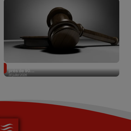
Il achète une veste 3 dollars en friperie et la revend
près de 90...
30 juillet 2026