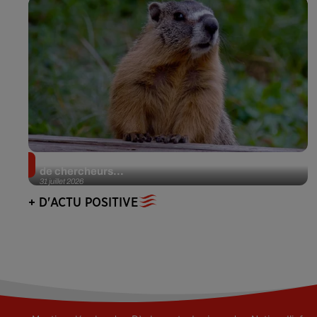
Des marmottes sur OnlyFans : la drôle d’initiative
de chercheurs...
31 juillet 2026
+ D'ACTU POSITIVE