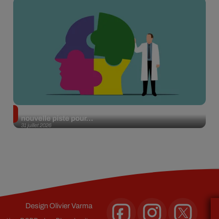
Alzheimer : des chercheurs japonais ouvrent une
nouvelle piste pour...
31 juillet 2026
Design
Olivier Varma