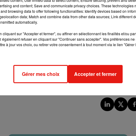
alised content; Use limited data to select content; Ensure security, prevent and detect
ertising and content; Save and communicate privacy choices. These technologies
 pour la santé ?
and browsing data to offer following functionalities: Identify devices based on infor
eolocation data; Match and combine data from other data sources; Link different de
nsmitted automatically.
aises ? Officiellement, le territoire souhaite lutter contre
, considérés comme très attrayants chez les jeunes. En Fran
cliquant sur "Accepter et fermer", ou affiner en sélectionnant les finalités et/ou pa
 Son goût sucré en faisait un objet tendance chez les lycée
 également refuser en cliquant sur "Continuer sans accepter". Vos préférences ne 
tre à jour vos choix, ou retirer votre consentement à tout moment via le lien "Gérer 
tabac peut se poser, la Chine (dont dépend en partie Hong-Ko
usage de la vapoteuse n’est pas proscrit, et il est même, d
é pour arrêter de fumer de vraies cigarettes. L’OMS estime pour
Gérer mes choix
Accepter et fermer
ement nocif, et doit être traité comme celui du tabac. L’organisat
vrer les consommateurs de tabac n’est pas avéré.