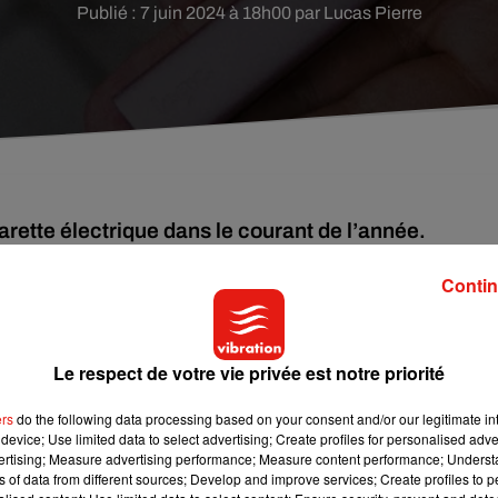
Publié : 7 juin 2024 à 18h00 par Lucas Pierre
arette électrique dans le courant de l’année.
Contin
aitent interdire la cigarette électronique. Au tour de Hong-Ko
, leur volonté d’interdire totalement la « vape » dans le territoire.
us les produits d’alternative au tabagisme », a ainsi indiqué
Le respect de votre vie privée est notre priorité
ers
do the following data processing based on your consent and/or our legitimate int
roscrire l’usage de la cigarette électronique, même dans la sph
device; Use limited data to select advertising; Create profiles for personalised adver
poteuses et de produits de tabac chauffé. La seule possession
vertising; Measure advertising performance; Measure content performance; Unders
si interdite à Hong-Kong, comme dans 34 autres pays, selon 
ns of data from different sources; Develop and improve services; Create profiles to 