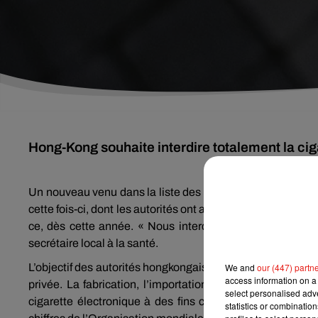
Hong-Kong souhaite interdire totalement la cig
Un nouveau venu dans la liste des gouvernements qui souh
cette fois-ci, dont les autorités ont annoncé, ce jeudi 6 juin
ce, dès cette année. « Nous interdirons complètement to
secrétaire local à la santé.
We and
our (447) partn
L’objectif des autorités hongkongaises est désormais de p
access information on a 
privée. La fabrication, l’importation et la vente des va
select personalised ad
cigarette électronique à des fins commerciales est aus
statistics or combinatio