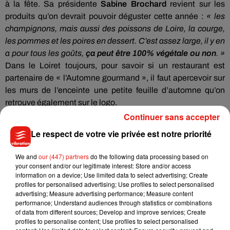
à la fête. Sa présidente
Sabine Brochard
revient sur les
produits qu’on devrait pouvoir déguster cette année :
« les
champignons, mais aussi des poissons de Loire, la courge,
les pommes et les poires en dessert. C’est assez large, il y en
a pour tous les goûts,
ça peut être 100% végétale ou non
. »
Dans le Loiret toujours, pour savoir si un restaurant est
partenaire de « l’Automne gourmand », il faut apercevoir sur
les murs de l’enceinte une petite feuille d’automne qu’on
retrouve également sur le logo.
Continuer sans accepter
Le respect de votre vie privée est notre priorité
Les enfants concernés
We and
our (447) partners
do the following data processing based on
À Blois
dans le Loir-et-Cher, l’événement « 2X plus de Goût »
your consent and/or our legitimate interest: Store and/or access
débutera le 16 novembre. À cette occasion, les organisateurs
information on a device; Use limited data to select advertising; Create
ont souhaité que les enfants ne soient pas mis de côté,
profiles for personalised advertising; Use profiles to select personalised
advertising; Measure advertising performance; Measure content
comme le rappelle
David Hameau
, directeur de l’Office de
performance; Understand audiences through statistics or combinations
Tourisme sur la destination Blois-Chambord. L’idée est
« que
of data from different sources; Develop and improve services; Create
les restaurateurs ne servent pas de steak-frites, mais qu’ils
profiles to personalise content; Use profiles to select personalised