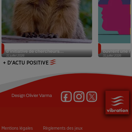
Des marmottes sur OnlyFans : la drôle
Alzheimer : d
d’initiative de chercheurs...
ouvrent une no
31 juillet 2026
31 juillet 2026
+ D'ACTU POSITIVE
Design
Olivier Varma
Mentions légales
Règlements des jeux