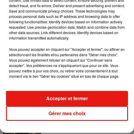
content; Use limited data to select content; Ensure security, prevent and
cuisinent réellement pour les enfants »
en les faisant manger
detect fraud, and fix errors; Deliver and present advertising and content;
comme leurs parents, mais avec des doses réduites
. De
Save and communicate privacy choices. These technologies may
plus pour renforcer l’expérience des plus jeunes, la cuisine
process personal data such as IP address and browsing data to offer
following functionalities: Identify devices based on information actively
des chefs
leur sera ouverte
après le repas.
requested; Use precise geolocation data; Match and combine data from
other data sources; Link different devices; Identify devices based on
Pour tout connaitre sur les dates, les menus et les
information transmitted automatically.
restaurants qui participent à l’événement « l’Automne
Gourmand », rendez-vous sur le site
des Nouvelles
Vous pouvez accepter en cliquant sur "Accepter et fermer", ou affiner en
sélectionnant les finalités et/ou partenaires dans "Gérer mes choix".
Renaissances
.
Vous pouvez également refuser en cliquant sur "Continuer sans
accepter". Vos préférences ne s'appliqueront que pour ce site. Vous
pouvez mettre à jour vos choix, ou retirer votre consentement à tout
moment via le lien "Gérer les cookies" situé en bas de chaque page.
Musique
Accepter et fermer
Benny Blanco invite Selena Gomez et
Becky G sur son nouveau single
Gérer mes choix
5 août 2026