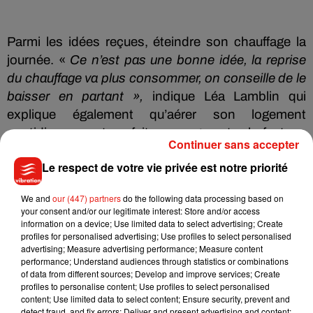
Parmi les idées reçues, éteindre son chauffage la
journée. «
Ce n’est pas une bonne idée, la reprise
du chauffage va plus consommer, on conseille de le
baisser en partant »,
indique Léa Lamblin qui
explique également qu’aérer son logement
quotidiennement ne fait pas augmenter la facture,
Continuer sans accepter
au contraire.
Le respect de votre vie privée est notre priorité
We and
our (447) partners
do the following data processing based on
your consent and/or our legitimate interest: Store and/or access
information on a device; Use limited data to select advertising; Create
CLCV
profiles for personalised advertising; Use profiles to select personalised
advertising; Measure advertising performance; Measure content
performance; Understand audiences through statistics or combinations
of data from different sources; Develop and improve services; Create
profiles to personalise content; Use profiles to select personalised
CLCV
content; Use limited data to select content; Ensure security, prevent and
Crédit :
CLCV
detect fraud, and fix errors; Deliver and present advertising and content;