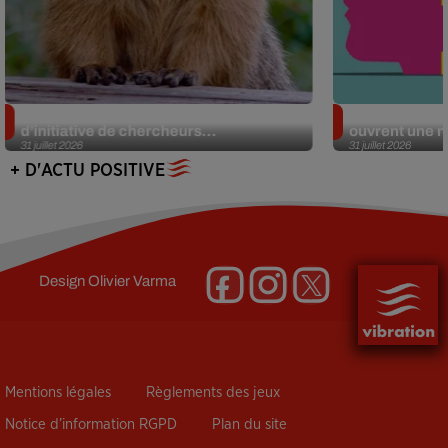
Des marmottes sur OnlyFans : la drôle
Alzheimer : d
d’initiative de chercheurs...
ouvrent une no
31 juillet 2026
31 juillet 2026
+ D'ACTU POSITIVE
Design
Olivier Varma
Mentions légales
Règlements des jeux
Notice d’information RGPD
Plan du site