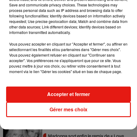
Save and communicate privacy choices. These technologies may
process personal data such as IP address and browsing data to offer
following functionalities: Identify devices based on information actively
Enfin, Léa Lamblin conseille de laisser le chauffage
requested; Use precise geolocation data; Match and combine data from
allumé pendant les vacances.
« Le gel peut causer
other data sources; Link different devices; Identify devices based on
information transmitted automatically.
des dégâts, il faut au minimum laisser vos radiateurs
en position hors gel »,
insiste-t-elle.
Vous pouvez accepter en cliquant sur "Accepter et fermer", ou affiner en
sélectionnant les finalités et/ou partenaires dans "Gérer mes choix".
Vous pouvez également refuser en cliquant sur "Continuer sans
accepter". Vos préférences ne s'appliqueront que pour ce site. Vous
pouvez mettre à jour vos choix, ou retirer votre consentement à tout
moment via le lien "Gérer les cookies" situé en bas de chaque page.
Musique
Accepter et fermer
Julien Lieb s’essaye à la vie de chatelain
dans son nouveau clip
7 août 2026
Gérer mes choix
Madonna sort enfin le remix de « Love