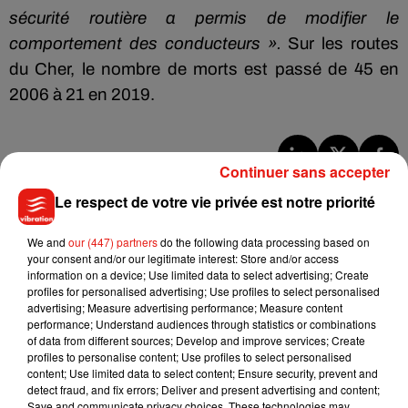
sécurité routière a permis de modifier le
comportement des conducteurs ».
Sur les routes
du Cher, le nombre de morts est passé de 45 en
2006 à 21 en 2019.
Continuer sans accepter
Musique
Le respect de votre vie privée est notre priorité
We and
our (447) partners
do the following data processing based on
Benny Blanco invite Selena Gomez et
your consent and/or our legitimate interest: Store and/or access
Becky G sur son nouveau single
information on a device; Use limited data to select advertising; Create
5 août 2026
profiles for personalised advertising; Use profiles to select personalised
advertising; Measure advertising performance; Measure content
performance; Understand audiences through statistics or combinations
of data from different sources; Develop and improve services; Create
profiles to personalise content; Use profiles to select personalised
content; Use limited data to select content; Ensure security, prevent and
Tiny Desk invite Charlie Puth pour une
detect fraud, and fix errors; Deliver and present advertising and content;
live session solaire
4 août 2026
Save and communicate privacy choices. These technologies may