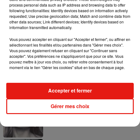
process personal data such as IP address and browsing data to offer
following functionalities: Identify devices based on information actively
requested; Use precise geolocation data; Match and combine data from
other data sources; Link different devices; Identify devices based on
information transmitted automatically.
Ariana Grande prendra une pause après
sa tournée mondiale
Vous pouvez accepter en cliquant sur "Accepter et fermer", ou affiner en
4 août 2026
sélectionnant les finalités et/ou partenaires dans "Gérer mes choix".
Vous pouvez également refuser en cliquant sur "Continuer sans
accepter". Vos préférences ne s'appliqueront que pour ce site. Vous
pouvez mettre à jour vos choix, ou retirer votre consentement à tout
moment via le lien "Gérer les cookies" situé en bas de chaque page.
Grand Corps Malade emmène Styleto
en road-trip dans son nouveau clip
31 juillet 2026
Accepter et fermer
Gérer mes choix
Ariana Grande se libère dans son nouvel
album « Petals »
31 juillet 2026