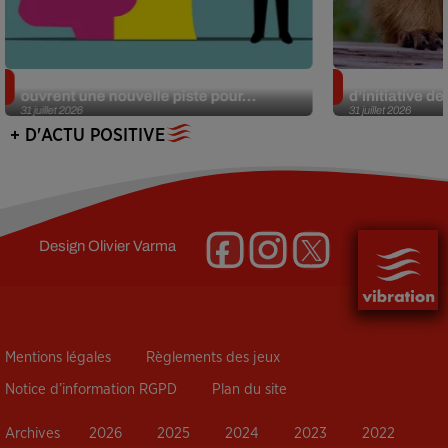
Alzheimer : des chercheurs japonais
Des marmottes
ouvrent une nouvelle piste pour...
d’initiative d
31 juillet 2026
31 juillet 2026
+ D'ACTU POSITIVE
Design
Olivier Varma
Mentions légales
Règlements des jeux
Notice d’information RGPD
Plan du site
Archives
2026
2025
2024
2023
2022