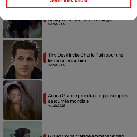
Gérer mes choix
Benny Blanco invite Selena Gomez et
Becky G sur son nouveau single
5 août 2026
Tiny Desk invite Charlie Puth pour une
live session solaire
4 août 2026
Ariana Grande prendra une pause après
sa tournée mondiale
4 août 2026
Grand Corps Malade emmène Styleto