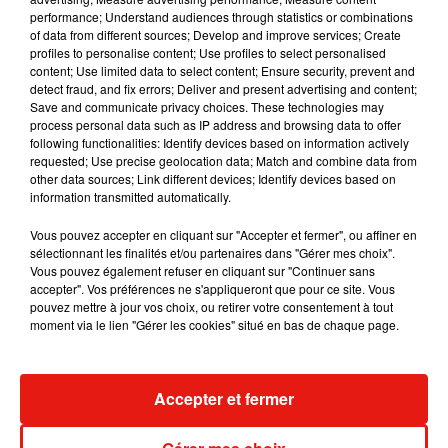
personne dans la vraie vie. "
Qui sait à quoi ressemble
performance; Understand audiences through statistics or combinations
vraiment un ours sous cocaïne ?
", s'interroge la réalisatrice
of data from different sources; Develop and improve services; Create
de
Pitch Perfect
auprès du média spécialisé
Première
.
profiles to personalise content; Use profiles to select personalised
content; Use limited data to select content; Ensure security, prevent and
detect fraud, and fix errors; Deliver and present advertising and content;
Save and communicate privacy choices. These technologies may
Cet élément est masqué compte-tenu du refus du
process personal data such as IP address and browsing data to offer
dépôt de cookies que vous avez exprimé. Si vous
following functionalities: Identify devices based on information actively
requested; Use precise geolocation data; Match and combine data from
souhaitez l'afficher, merci de nous donner votre accord
other data sources; Link different devices; Identify devices based on
en cliquant sur le bouton ci-dessous.
information transmitted automatically.
Afficher l'élément
Vous pouvez accepter en cliquant sur "Accepter et fermer", ou affiner en
sélectionnant les finalités et/ou partenaires dans "Gérer mes choix".
Vous pouvez également refuser en cliquant sur "Continuer sans
accepter". Vos préférences ne s'appliqueront que pour ce site. Vous
La sortie au cinéma de
Cocaine Bear
au cinéma est prévue
pouvez mettre à jour vos choix, ou retirer votre consentement à tout
en février aux Etats-Unis et en mars en France.
moment via le lien "Gérer les cookies" situé en bas de chaque page.
Accepter et fermer
Musique