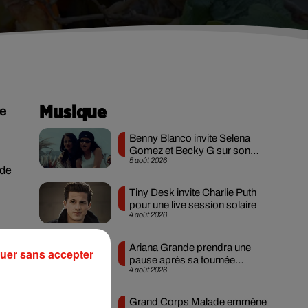
me
Musique
Benny Blanco invite Selena
Gomez et Becky G sur son
5 août 2026
nouveau single
 de
Tiny Desk invite Charlie Puth
pour une live session solaire
4 août 2026
Ariana Grande prendra une
uer sans accepter
pause après sa tournée
bre
4 août 2026
mondiale
s :
nt
.
Grand Corps Malade emmène