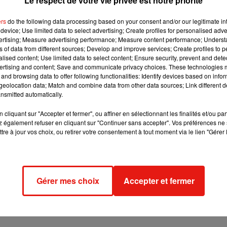
Le respect de votre vie privée est notre priorité
retour au sol qui a une vertu écologique. La matière organique
les plantes, et ces dernières nous nourrissent, c’est un cy
ers
do the following data processing based on your consent and/or our legitimate int
device; Use limited data to select advertising; Create profiles for personalised adver
vertising; Measure advertising performance; Measure content performance; Unders
 a été mise en place
par une loi de 2011
. Et depuis 2016, tous c
ns of data from different sources; Develop and improve services; Create profiles to 
t cette obligation, comme les cantines scolaires d’un collège.
alised content; Use limited data to select content; Ensure security, prevent and detect
ertising and content; Save and communicate privacy choices. These technologies
and browsing data to offer following functionalities: Identify devices based on infor
eolocation data; Match and combine data from other data sources; Link different de
at
nsmitted automatically.
s les ménages.
« Les collectivités publiques vont devoir mettre
cliquant sur "Accepter et fermer", ou affiner en sélectionnant les finalités et/ou pa
 également refuser en cliquant sur "Continuer sans accepter". Vos préférences ne 
anières de composter leurs biodéchets.
Ça peut être au pied
tre à jour vos choix, ou retirer votre consentement à tout moment via le lien "Gérer 
rélie Monchany.
z la possibilité
de récupérer un composteur individuel
auprès
ion de la ville dans laquelle vous habitez. La membre du cons
ssi une chose essentielle :
« il faut bien penser à récupérer 
Gérer mes choix
Accepter et fermer
a ne se fait pas n’importe comment.
Il faut équilibrer nos déch
u des feuilles mortes, pour que le compost soit de qualité pour