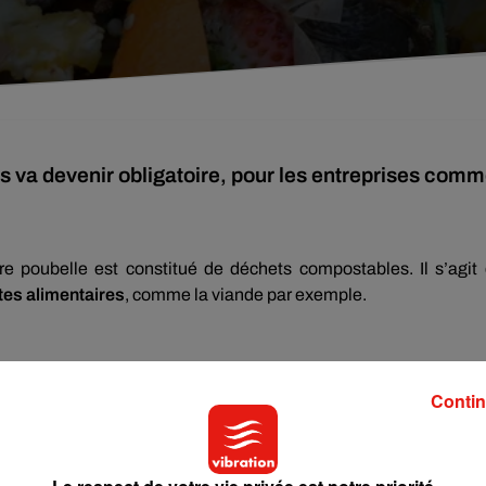
s va devenir obligatoire, pour les entreprises com
re poubelle est constitué de déchets compostables. Il s’agit
tes alimentaires
, comme la viande par exemple.
Contin
 de tout ce qui est matière organique. Aurélie Monchany, mem
 Nouvelle Aquitaine
, rappelle que cette action a plusieurs vertu
out-venant, la poubelle noire,
car c’est rapidement malodora