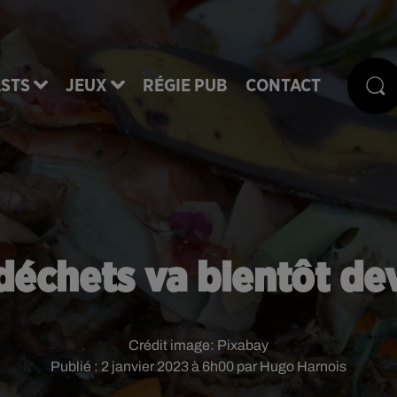
STS
JEUX
RÉGIE PUB
CONTACT
échets va bientôt dev
Crédit image:
Pixabay
Publié : 2 janvier 2023 à 6h00 par Hugo Harnois