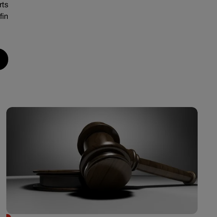
rts
fin