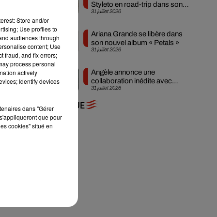
 se
Styleto en road-trip dans son
31 juillet 2026
nouveau clip
cle
erest: Store and/or
tising; Use profiles to
Ariana Grande se libère dans
tand audiences through
eux
son nouvel album « Petals »
personalise content; Use
31 juillet 2026
 fraud, and fix errors;
 may process personal
mation actively
Angèle annonce une
vices; Identify devices
collaboration inédite avec
31 juillet 2026
Amelie Lens
+ DE MUSIQUE
 en
rtenaires dans "Gérer
s'appliqueront que pour
 de
les cookies" situé en
 de
eil
des
ets
 le