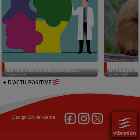
Alzheimer : des chercheurs japonais
Des marmottes
ouvrent une nouvelle piste pour...
d’initiative d
31 juillet 2026
31 juillet 2026
+ D'ACTU POSITIVE
Design
Olivier Varma