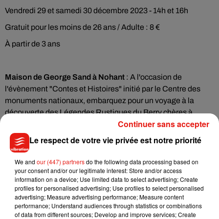
Vendredi 29 et samedi 30 décembre 2023 - 14h et 16h
Gratuit pour les moins de 26 ans / Adulte : 8 €
À partir de 3 ans
Maison de George Sand à Nohant
: A l'occasion de
l'évènement "Contes et Histoires" initié par le Centre des
monuments nationaux, embarquez pour un voyage à la
découverte des Légendes Rustiques du Berry chères à
Continuer sans accepter
George et Maurice Sand. Laissez-vous guider par notre belle
et mystérieuse campagne berrichonne où se
Le respect de votre vie privée est notre priorité
côtoient sangliers, biches et créatures fantastiques… Un
spectacle mêlant contes, musique, chants et bruitages dans
We and
our (447) partners
do the following data processing based on
your consent and/or our legitimate interest: Store and/or access
une ambiance bienveillante et chaleureuse. Avec la
information on a device; Use limited data to select advertising; Create
compagnie Les 2 Lucioles.
profiles for personalised advertising; Use profiles to select personalised
advertising; Measure advertising performance; Measure content
27 et 28 décembre 2023 - 15h
performance; Understand audiences through statistics or combinations
of data from different sources; Develop and improve services; Create
Gratuit pour les - 26 ans / Adulte 8 €