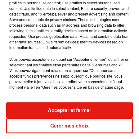
profiles to personalise content; Use profiles to select personalised
content; Use limited data to select content; Ensure security, prevent and
À partir de 6 ans
detect fraud, and fix errors; Deliver and present advertising and content;
Réservation obligatoire
Save and communicate privacy choices. These technologies may
process personal data such as IP address and browsing data to offer
following functionalities: Identify devices based on information actively
requested; Use precise geolocation data; Match and combine data from
Château de Fougères-sur-Bièvre / Châteaudun / Talcy
:
other data sources; Link different devices; Identify devices based on
information transmitted automatically.
Les châteaux de Châteaudun, Fougères-sur-Bièvre et
Talcy vous invitent à un voyage merveilleux à travers les
Vous pouvez accepter en cliquant sur "Accepter et fermer", ou affiner en
contes à l’occasion des fêtes de fin d’année. Venez
sélectionnant les finalités et/ou partenaires dans "Gérer mes choix".
réchauffer vos oreilles et vos cœurs en partageant, en
Vous pouvez également refuser en cliquant sur "Continuer sans
accepter". Vos préférences ne s'appliqueront que pour ce site. Vous
famille, des contes mêlant théâtre, musique et même
pouvez mettre à jour vos choix, ou retirer votre consentement à tout
marionnettes. De Blanche-Neige aux contes de l’hiver, les
moment via le lien "Gérer les cookies" situé en bas de chaque page.
propositions seront variées et nombreuses.
Cette année, Contes & Histoires s’articule autour de
Accepter et fermer
l’exposition "Mon beau sapin, Noël traditionnel". Les
animations seront suivies d’une douceur.
Gérer mes choix
6 décembre 2023 - 6 janvier 2024
Adultes : 6 € / Gratuit pour les moins de 26 ans