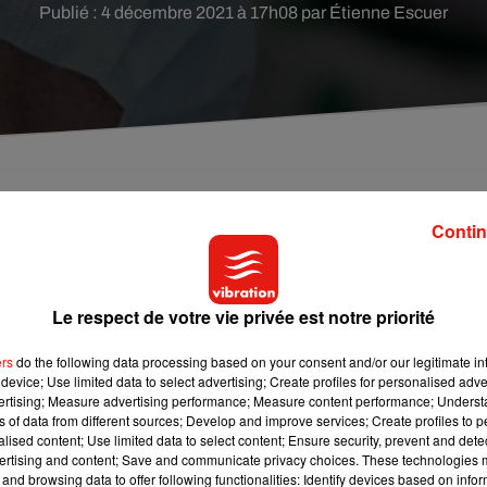
Publié : 4 décembre 2021 à 17h08 par Étienne Escuer
ndre-et-Loire, selon l'Agence régionale de santé.
Contin
al de Loire, annonce ce samedi 4 décembre l'Agence régionale 
Le respect de votre vie privée est notre priorité
29 ans habitant l'agglomération tourangelle, testé positif au
é. Lui et un cas contact ont été placés à l'isolement.
ers
do the following data processing based on your consent and/or our legitimate int
device; Use limited data to select advertising; Create profiles for personalised adver
vertising; Measure advertising performance; Measure content performance; Unders
 recensés en France.
ns of data from different sources; Develop and improve services; Create profiles to 
alised content; Use limited data to select content; Ensure security, prevent and detect
ertising and content; Save and communicate privacy choices. These technologies
and browsing data to offer following functionalities: Identify devices based on infor