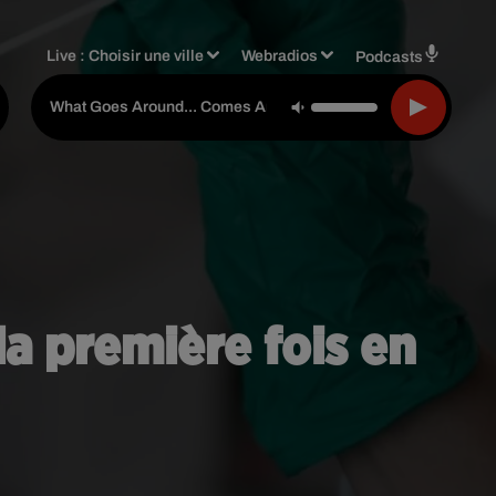
Live :
Choisir une ville
Webradios
Podcasts
-
Justin Timberlake
What Goes Around... Comes Around
la première fois en