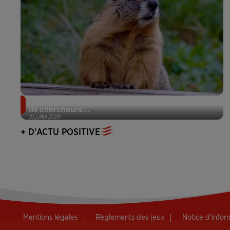
Des marmottes sur OnlyFans : la drôle d’initiative
de chercheurs...
31 juillet 2026
+ D'ACTU POSITIVE
Mentions légales
Règlements des jeux
Notice d’info