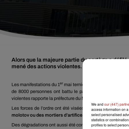
Alors que la majeure partie du cortège a défilé
mené des actions violentes. La mairie d’Ange
er
Les manifestations du 1
mai ternies par des tensions et 
de 8000 personnes ont battu le pavé selon la police,
p
violentes rapporte la préfecture du Maine-et-Loire.
We and
our (447) partn
Les forces de l’ordre ont été visées
par des jets de bout
access information on a 
select personalised ad
molotov ou des mortiers d’artifices.
statistics or combinatio
Des dégradations ont aussi été commises à l’image
profiles to select person
des p