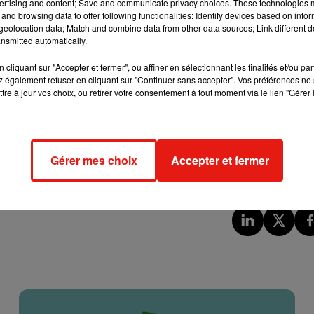
ertising and content; Save and communicate privacy choices. These technologies
 du mobilier urbain : tags, panneaux d’affichage dégradés, abri
and browsing data to offer following functionalities: Identify devices based on infor
eolocation data; Match and combine data from other data sources; Link different de
nsmitted automatically.
erchère, ajoutant qu’une plainte sera déposée
"contre ceux 
pellées,
rapporte la préfecture.
cliquant sur "Accepter et fermer", ou affiner en sélectionnant les finalités et/ou pa
 également refuser en cliquant sur "Continuer sans accepter". Vos préférences ne 
tre à jour vos choix, ou retirer votre consentement à tout moment via le lien "Gérer 
e cookies que vous avez exprimé. Si vous souhaitez l'afficher,
rd en cliquant sur le bouton ci-dessous.
Gérer mes choix
Accepter et fermer
cher l'élément