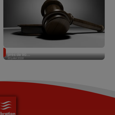
Il achète une veste 3 dollars en friperie et la revend
près de 90...
30 juillet 2026