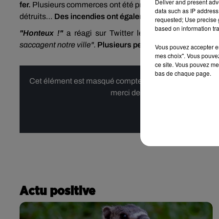
Deliver and present adv
fer.
Plusieurs commerces ont été pris pour cibles ainsi que
data such as IP address 
détruits…
Des incendies ont également été allumés.
requested; Use precise g
based on information tra
"Honteux !"
a réagi sur Twitter le maire Jean-Marc V
saccagent notre ville".
Plusieurs personnes ont été inter
Vous pouvez accepter en 
mes choix". Vous pouvez
ce site. Vous pouvez met
bas de chaque page.
Cet élément est masqué compte-tenu du refus du dépôt d
merci de nous donner votre acco
Affi
Actu positive