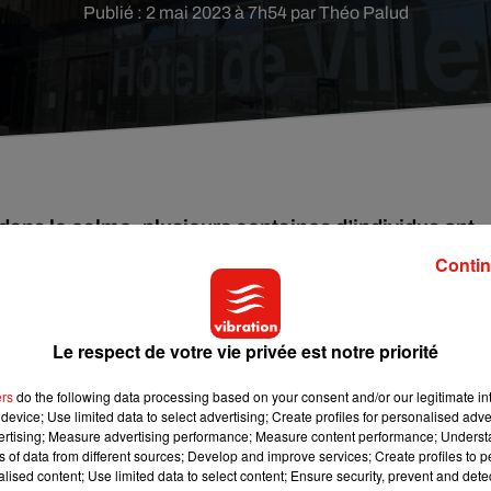
Publié : 2 mai 2023 à 7h54 par Théo Palud
 dans le calme, plusieurs centaines d’individus ont
rs a été notamment vandalisée.
Contin
des heurts à travers la France notamment à Angers. Alors que p
lusieurs centaines d’individus masqués
Le respect de votre vie privée est notre priorité
ont conduit des acti
ers
do the following data processing based on your consent and/or our legitimate int
eilles, de pierres
et d’engins incendiaires
tels que des cockta
device; Use limited data to select advertising; Create profiles for personalised adver
vertising; Measure advertising performance; Measure content performance; Unders
ns of data from different sources; Develop and improve services; Create profiles to 
alised content; Use limited data to select content; Ensure security, prevent and detect
ortes vitrées de l’Hôtel de ville vandalisées à coups de barre