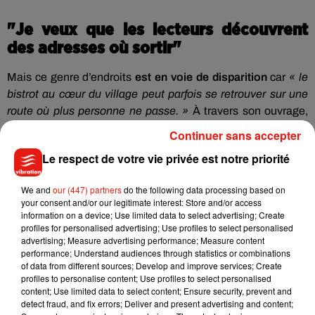
"Je veux que les lecteurs découvrent
des adresses où sortir"
Mais ce genre d’endroits
est en voie de disparition
car
« le
bistrot au cœur du village peut parfois se retrouver sur une
route où plus personne ne passe. »
À travers son ouvrage,
Pierrick Bourgault veut donc sauvegarder le patrimoine
Continuer sans accepter
local :
« je veux aussi que les lecteurs découvrent des
Le respect de votre vie privée est notre priorité
adresses où sortir, mais pas forcément dans les grandes
chaines ou dans les grandes villes, en ne choisissant pas la
We and
our (447) partners
do the following data processing based on
pinte ou le mojito. »
your consent and/or our legitimate interest: Store and/or access
information on a device; Use limited data to select advertising; Create
Dans son livre,
Pierrick Bourgault insiste bien sur
le
profiles for personalised advertising; Use profiles to select personalised
caractère esthétique de l’objet
:
« il y a très peu de textes,
advertising; Measure advertising performance; Measure content
les photos ont été choisies par les maquettistes, avec une
performance; Understand audiences through statistics or combinations
of data from different sources; Develop and improve services; Create
familiarité de couleurs, de regards, d’actions, de tendresse,
profiles to personalise content; Use profiles to select personalised
c’est très remarquable. »
Son travail évoque
la Sarthe à dix
content; Use limited data to select content; Ensure security, prevent and
reprises
detect fraud, and fix errors; Deliver and present advertising and content;
, avec des bistrots au Mans, à Dollon, La-Chartre-