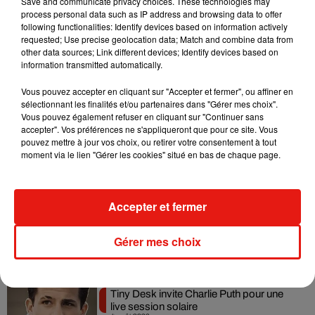
Save and communicate privacy choices. These technologies may
sur-le-Loir, Coémont, ou encore « Le Café du coin » de
la
process personal data such as IP address and browsing data to offer
Mère Lapipe
. En Bourgogne-Franche-Comté, l’auteur parle
following functionalities: Identify devices based on information actively
de la Nièvre
requested; Use precise geolocation data; Match and combine data from
à deux reprises, avec notamment Le Goupil,
other data sources; Link different devices; Identify devices based on
installé à Montigny-en-Morvan.
information transmitted automatically.
Vous pouvez accepter en cliquant sur "Accepter et fermer", ou affiner en
sélectionnant les finalités et/ou partenaires dans "Gérer mes choix".
Vous pouvez également refuser en cliquant sur "Continuer sans
accepter". Vos préférences ne s'appliqueront que pour ce site. Vous
pouvez mettre à jour vos choix, ou retirer votre consentement à tout
Musique
moment via le lien "Gérer les cookies" situé en bas de chaque page.
Benny Blanco invite Selena Gomez et
Accepter et fermer
Becky G sur son nouveau single
5 août 2026
Gérer mes choix
Tiny Desk invite Charlie Puth pour une
live session solaire