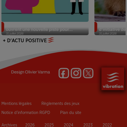
Alzheimer : des chercheurs japonais
Des marmottes
ouvrent une nouvelle piste pour...
d’initiative d
31 juillet 2026
31 juillet 2026
+ D'ACTU POSITIVE
Design
Olivier Varma
Mentions légales
Règlements des jeux
Notice d’information RGPD
Plan du site
Archives
2026
2025
2024
2023
2022