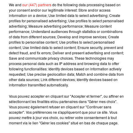
We and
our (447) partners
do the following data processing based on
déplacement.
your consent and/or our legitimate interest: Store and/or access
information on a device; Use limited data to select advertising; Create
La remise des prix est programmée ce dimanche.
profiles for personalised advertising; Use profiles to select personalised
advertising; Measure advertising performance; Measure content
performance; Understand audiences through statistics or combinations
of data from different sources; Develop and improve services; Create
profiles to personalise content; Use profiles to select personalised
Musique
content; Use limited data to select content; Ensure security, prevent and
detect fraud, and fix errors; Deliver and present advertising and content;
Save and communicate privacy choices. These technologies may
process personal data such as IP address and browsing data to offer
Julien Lieb s’essaye à la vie de chatelain
following functionalities: Identify devices based on information actively
dans son nouveau clip
requested; Use precise geolocation data; Match and combine data from
7 août 2026
other data sources; Link different devices; Identify devices based on
information transmitted automatically.
Vous pouvez accepter en cliquant sur "Accepter et fermer", ou affiner en
sélectionnant les finalités et/ou partenaires dans "Gérer mes choix".
Madonna sort enfin le remix de « Love
Vous pouvez également refuser en cliquant sur "Continuer sans
Sensation » avec Kylie Minogue
accepter". Vos préférences ne s'appliqueront que pour ce site. Vous
7 août 2026
pouvez mettre à jour vos choix, ou retirer votre consentement à tout
moment via le lien "Gérer les cookies" situé en bas de chaque page.