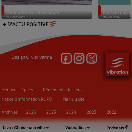
Des marmottes sur OnlyFans : la drôle
Alzheimer : d
d’initiative de chercheurs...
ouvrent une no
31 juillet 2026
31 juillet 2026
+ D'ACTU POSITIVE
Design
Olivier Varma
Mentions légales
Règlements des jeux
Notice d’information RGPD
Plan du site
Archives
2026
2025
2024
2023
2022
Live :
Choisir une ville
Webradios
Podcasts