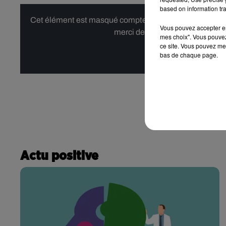
based on information tra
Cet élément est masqué compte-tenu du refus du dépôt d
Vous pouvez accepter en 
merci de nous donner votre acco
mes choix". Vous pouvez
ce site. Vous pouvez met
bas de chaque page.
Affi
Actu positive