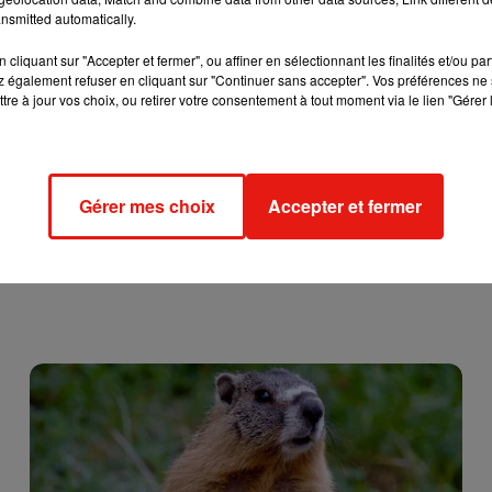
nsmitted automatically.
e cookies que vous avez exprimé. Si vous souhaitez l'afficher,
cliquant sur "Accepter et fermer", ou affiner en sélectionnant les finalités et/ou pa
rd en cliquant sur le bouton ci-dessous.
 également refuser en cliquant sur "Continuer sans accepter". Vos préférences ne 
tre à jour vos choix, ou retirer votre consentement à tout moment via le lien "Gérer 
cher l'élément
Gérer mes choix
Accepter et fermer