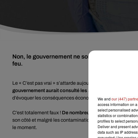
Non, le gouvernement ne sonde pas les compag
feu.
Le « C’est pas vrai » s’attarde aujourd’hui sur rumeurs ap
gouvernement aurait consulté les assureurs avant la mi
d’évoquer les conséquences économiques d’une telle me
We and
our (447) partn
access information on a 
select personalised ad
C’est totalement faux !
De nombreuses sources fiables as
statistics or combinatio
son côté et malgré les contaminations au Covid qui grimp
profiles to select person
Deliver and present adv
le moment.
data such as IP address 
requested; Use precise g