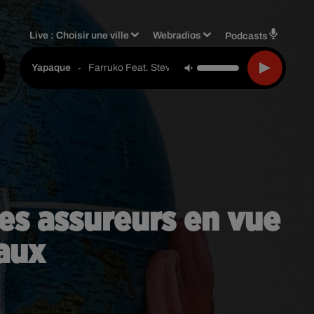
Live :
Choisir une ville
Webradios
Podcasts
-
Farruko Feat. Steve Aoki & Greecy
Yapaque
es assureurs en vue
faux