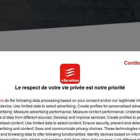
nies d'assurances pour mettre en place un couvre
Contin
parues sur les réseaux sociaux : selon des internautes,
le
Le respect de votre vie privée est notre priorité
se en place d’un couvre-feu mi-décembre.
Avec l’objectif
sure.
ers
do the following data processing based on your consent and/or our legitimate int
device; Use limited data to select advertising; Create profiles for personalised adver
vertising; Measure advertising performance; Measure content performance; Unders
surent qu’aucune discussion du genre n’a jamais existé.
De
ns of data from different sources; Develop and improve services; Create profiles to 
ent en flèche, le gouvernement n’envisage aucun couvre-feu pou
alised content; Use limited data to select content; Ensure security, prevent and detect
ertising and content; Save and communicate privacy choices. These technologies
and browsing data to offer following functionalities: Identify devices based on infor
eolocation data; Match and combine data from other data sources; Link different de