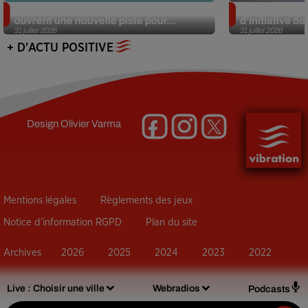
Alzheimer : des chercheurs japonais
Des marmottes
ouvrent une nouvelle piste pour...
d’initiative d
31 juillet 2026
31 juillet 2026
+ D'ACTU POSITIVE
Design
Olivier Varma
Mentions légales
Règlements des jeux
Notice d’information RGPD
Plan du site
Archives
2026
2025
2024
2023
2022
Live :
Choisir une ville
Webradios
Podcasts