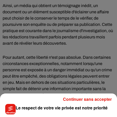
Ainsi, un média qui obtient un témoignage inédit, un
document ou un élément susceptible d'éclairer une affaire
peut choisir de le conserver le temps de le vérifier, de
poursuivre son enquête ou de préparer sa publication. Cette
pratique est courante dans le journalisme d'investigation, où
les rédactions travaillent parfois pendant plusieurs mois
avant de révéler leurs découvertes.
Pour autant, cette liberté n'est pas absolue. Dans certaines
circonstances exceptionnelles, notamment lorsqu'une
personne est exposée à un danger immédiat ou qu'un crime
peut être empêché, des obligations légales peuvent entrer
en jeu. Mais en dehors de ces situations particulières, le
simple fait de détenir une information importante sans la
transmettre aux enquêteurs ne constitue généralement pas
Continuer sans accepter
une infraction.
Le respect de votre vie privée est notre priorité
Cette réalité peut surprendre, en particulier dans des affaires