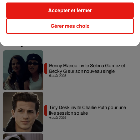
Accepter et fermer
Gérer mes choix
Musique
Benny Blanco invite Selena Gomez et
Becky G sur son nouveau single
5 août 2026
Tiny Desk invite Charlie Puth pour une
live session solaire
4 août 2026