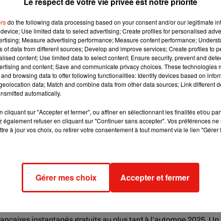
Le respect de votre vie privée est notre priorité
g, il a 3 grandes compétences. La première est législative, le
opéenne (l’équivalent du gouvernement). Pour qu’un texte soit
ers
do the following data processing based on your consent and/or our legitimate int
ment et par le conseil de l’UE, c’est-à-dire les ministres des éta
device; Use limited data to select advertising; Create profiles for personalised adver
e Parlement est chargé du vote du budget et de l’examen de
vertising; Measure advertising performance; Measure content performance; Unders
ns of data from different sources; Develop and improve services; Create profiles to 
le de contrôle : c’est lui qui élit le président de la Commission
alised content; Use limited data to select content; Ensure security, prevent and detect
ommissaires européens. Il peut aussi adopter une motion de
ertising and content; Save and communicate privacy choices. These technologies
and browsing data to offer following functionalities: Identify devices based on infor
eolocation data; Match and combine data from other data sources; Link different de
nsmitted automatically.
cliquant sur "Accepter et fermer", ou affiner en sélectionnant les finalités et/ou pa
 également refuser en cliquant sur "Continuer sans accepter". Vos préférences ne 
tre à jour vos choix, ou retirer votre consentement à tout moment via le lien "Gérer 
veau téléphone ? A partir de décembre prochain, l’UE va impose
inateurs portables à compter d’avril 2026. Autre mesure votée c
Gérer mes choix
Accepter et fermer
à partir de 2035. L’Union Européenne a décidé aussi de la fin du
petites dosettes de sauce au restaurant, les mini-flacons de
des fruits et légumes non transformés. Grâce à l’Union
ancaires instantanés gratuits au plus tard à l’automne 2025. Un