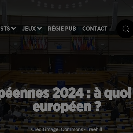
STS
JEUX
RÉGIE PUB
CONTACT
péennes 2024 : à quoi
européen ?
Crédit image:
Commons - Treehill