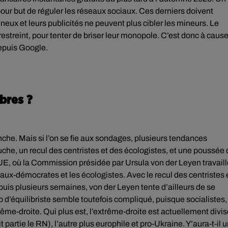
i pour but de réguler les réseaux sociaux. Ces derniers doivent
neux et leurs publicités ne peuvent plus cibler les mineurs. Le
estreint, pour tenter de briser leur monopole. C’est donc à caus
epuis Google.
ibres ?
anche. Mais si l’on se fie aux sondages, plusieurs tendances
auche, un recul des centristes et des écologistes, et une poussée
l’UE, où la Commission présidée par Ursula von der Leyen travail
ciaux-démocrates et les écologistes. Avec le recul des centristes 
epuis plusieurs semaines, von der Leyen tente d’ailleurs de se
o d’équilibriste semble toutefois compliqué, puisque socialistes,
trême-droite. Qui plus est, l’extrême-droite est actuellement divi
partie le RN), l’autre plus europhile et pro-Ukraine. Y’aura-t-il 