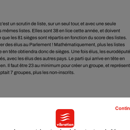
st un scrutin de liste, sur un seul tour, et avec une seule
 mêmes listes. Elles sont 38 en lice cette année, et doivent
re que les 81 sièges sont répartis en fonction du score des listes.
oyer des élus au Parlement ! Mathématiquement, plus les listes
ée en tête obtiendra donc de sièges. Une fois élus, les eurodéput
és, avec les élus des autres pays. Le parti qui arrive en tête en
n. Il faut être 23 au minimum pour créer un groupe, et représent
ait 7 groupes, plus les non-inscrits.
Contin
eprésente les citoyens, et la seule à être élue au suffrage