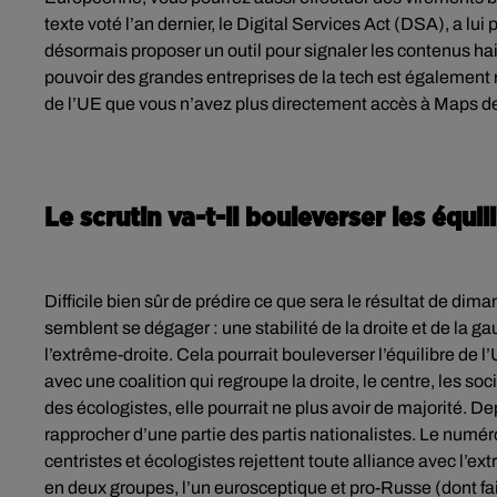
texte voté l’an dernier, le Digital Services Act (DSA), a lu
désormais proposer un outil pour signaler les contenus hai
pouvoir des grandes entreprises de la tech est également r
de l’UE que vous n’avez plus directement accès à Maps d
Le scrutin va-t-il bouleverser les équil
Difficile bien sûr de prédire ce que sera le résultat de dim
semblent se dégager : une stabilité de la droite et de la g
l’extrême-droite. Cela pourrait bouleverser l’équilibre de 
avec une coalition qui regroupe la droite, le centre, les so
des écologistes, elle pourrait ne plus avoir de majorité. D
rapprocher d’une partie des partis nationalistes. Le numér
centristes et écologistes rejettent toute alliance avec l’ex
en deux groupes, l’un eurosceptique et pro-Russe (dont fait 