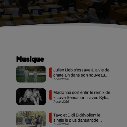
Musique
Julien Lieb s’essaye à la vie de
chatelain dans son nouveau
7 août 2026
clip
Madonna sort enfin le remix de
« Love Sensation » avec Kylie
7 août 2026
Minogue
Tayc et Didi B dévoilent le
single le plus dansant de
7 août 2026
l’année