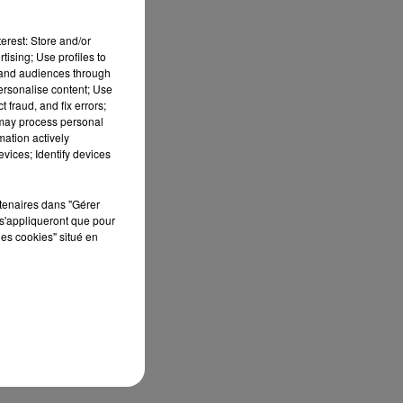
erest: Store and/or
ts
tising; Use profiles to
tand audiences through
personalise content; Use
 fraud, and fix errors;
 may process personal
mation actively
vices; Identify devices
rtenaires dans "Gérer
s'appliqueront que pour
les cookies" situé en
r
es