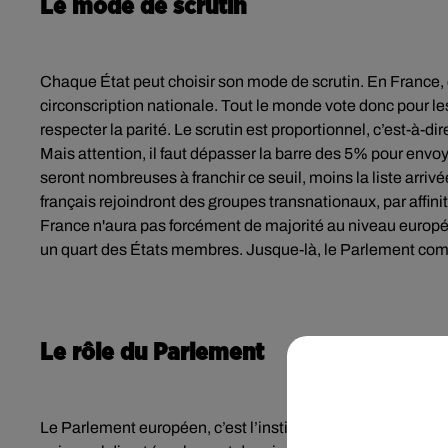
Le mode de scrutin
Chaque État peut choisir son mode de scrutin. En France, c’e
circonscription nationale. Tout le monde vote donc pour les
respecter la parité. Le scrutin est proportionnel, c’est-à-di
Mais attention, il faut dépasser la barre des 5% pour env
seront nombreuses à franchir ce seuil, moins la liste arriv
français rejoindront des groupes transnationaux, par affinit
France n'aura pas forcément de majorité au niveau europée
un quart des États membres. Jusque-là, le Parlement compt
Le rôle du Parlement
Le Parlement européen, c’est l’institution européenne qui r