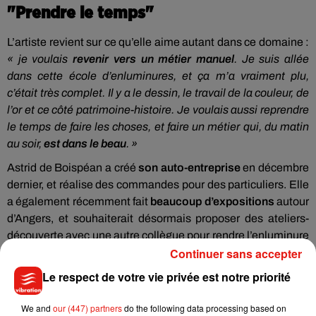
"Prendre le temps"
L’artiste revient sur ce qu’elle aime autant dans ce domaine :
« je voulais
revenir vers un métier manuel
. Je suis allée
dans cette école d’enluminures, et ça m’a vraiment plu,
c’était très complet. Il y a le dessin, le travail de la couleur, de
l’or et ce côté patrimoine-histoire. Je voulais aussi reprendre
le temps de faire les choses, et faire un métier qui, du matin
au soir,
est dans le beau
. »
Astrid de Boispéan a créé
son auto-entreprise
en décembre
dernier, et réalise des commandes pour des particuliers. Elle
a également récemment fait
beaucoup d’expositions
autour
d’Angers, et souhaiterait désormais proposer des ateliers-
découverte avec une autre collègue pour rendre l’enluminure
Continuer sans accepter
accessible.
Le respect de votre vie privée est notre priorité
We and
our (447) partners
do the following data processing based on