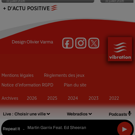
31 juillet 2026
31 juillet 2026
+ D'ACTU POSITIVE
Design
Olivier Varma
Mentions légales
Règlements des jeux
Notice d’information RGPD
Plan du site
Archives
2026
2025
2024
2023
2022
Live :
Choisir une ville
Webradios
Podcasts
Martin Garrix Feat. Ed Sheeran
Repeat It
-