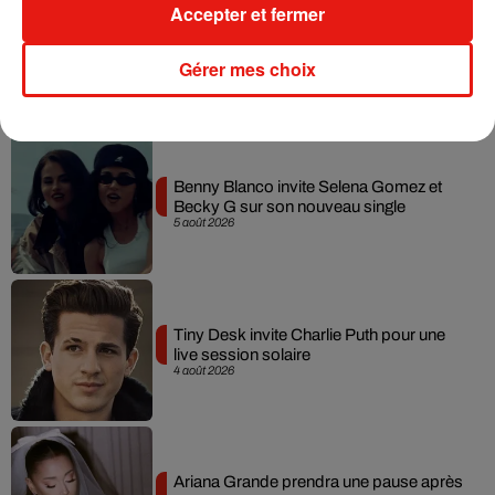
Accepter et fermer
Gérer mes choix
Musique
Benny Blanco invite Selena Gomez et
Becky G sur son nouveau single
5 août 2026
Tiny Desk invite Charlie Puth pour une
live session solaire
4 août 2026
Ariana Grande prendra une pause après