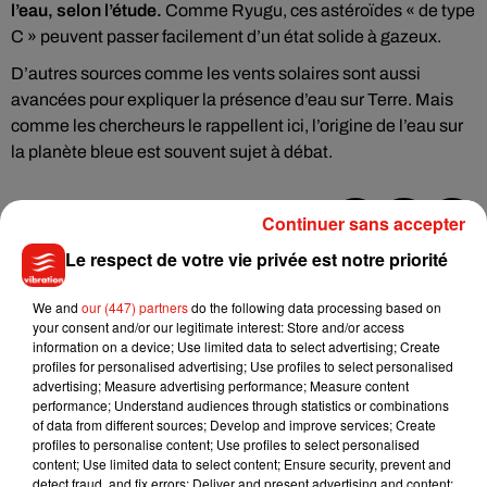
l’eau, selon l’étude.
Comme Ryugu, ces astéroïdes « de type
C » peuvent passer facilement d’un état solide à gazeux.
D’autres sources comme les vents solaires sont aussi
avancées pour expliquer la présence d’eau sur Terre. Mais
comme les chercheurs le rappellent ici, l’origine de l’eau sur
la planète bleue est souvent sujet à débat.
Continuer sans accepter
Le respect de votre vie privée est notre priorité
Musique
We and
our (447) partners
do the following data processing based on
your consent and/or our legitimate interest: Store and/or access
Julien Lieb s’essaye à la vie de chatelain
information on a device; Use limited data to select advertising; Create
dans son nouveau clip
profiles for personalised advertising; Use profiles to select personalised
7 août 2026
advertising; Measure advertising performance; Measure content
performance; Understand audiences through statistics or combinations
of data from different sources; Develop and improve services; Create
profiles to personalise content; Use profiles to select personalised
content; Use limited data to select content; Ensure security, prevent and
Madonna sort enfin le remix de « Love
detect fraud, and fix errors; Deliver and present advertising and content;