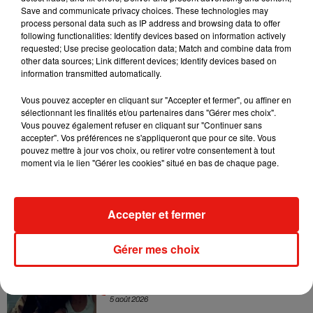
Sensation » avec Kylie Minogue
Save and communicate privacy choices. These technologies may
7 août 2026
process personal data such as IP address and browsing data to offer
following functionalities: Identify devices based on information actively
requested; Use precise geolocation data; Match and combine data from
other data sources; Link different devices; Identify devices based on
information transmitted automatically.
Tayc et Didi B dévoilent le single le plus
Vous pouvez accepter en cliquant sur "Accepter et fermer", ou affiner en
dansant de l’année
sélectionnant les finalités et/ou partenaires dans "Gérer mes choix".
7 août 2026
Vous pouvez également refuser en cliquant sur "Continuer sans
accepter". Vos préférences ne s'appliqueront que pour ce site. Vous
pouvez mettre à jour vos choix, ou retirer votre consentement à tout
moment via le lien "Gérer les cookies" situé en bas de chaque page.
Angèle et Amélie Lens dévoilent leur
collaboration tant attendue
7 août 2026
Accepter et fermer
Gérer mes choix
Benny Blanco invite Selena Gomez et
Becky G sur son nouveau single
5 août 2026