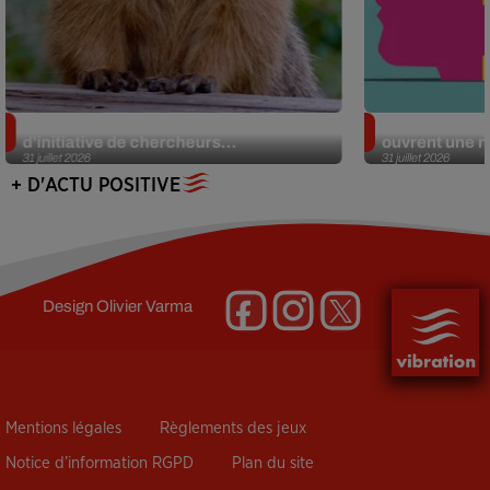
Des marmottes sur OnlyFans : la drôle
Alzheimer : d
d’initiative de chercheurs...
ouvrent une no
31 juillet 2026
31 juillet 2026
+ D'ACTU POSITIVE
Design
Olivier Varma
Mentions légales
Règlements des jeux
Notice d’information RGPD
Plan du site