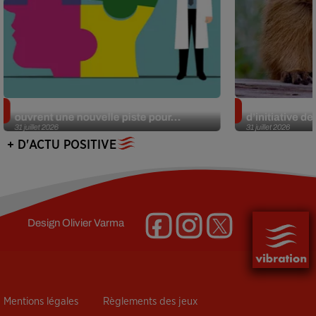
Alzheimer : des chercheurs japonais
Des marmottes
ouvrent une nouvelle piste pour...
d’initiative d
31 juillet 2026
31 juillet 2026
+ D'ACTU POSITIVE
Design
Olivier Varma
Mentions légales
Règlements des jeux