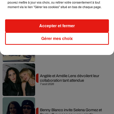
pouvez mettre à jour vos choix, ou retirer votre consentement à tout
moment via le lien "Gérer les cookies" situé en bas de chaque page.
Madonna sort enfin le remix de « Love
Sensation » avec Kylie Minogue
7 août 2026
Accepter et fermer
Gérer mes choix
Tayc et Didi B dévoilent le single le plus
dansant de l’année
7 août 2026
Angèle et Amélie Lens dévoilent leur
collaboration tant attendue
7 août 2026
Benny Blanco invite Selena Gomez et