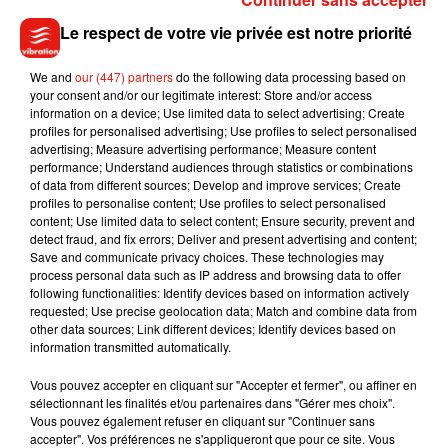
Le point d’orgue de l’événement aura lieu le 21 juin 2026
Le respect de votre vie privée est notre priorité
avec une vente aux enchères organisée sur place par
Maison
Rouillac
. Le squelette sera proposé aux collectionneurs et
We and
our (447) partners
do the following data processing based on
passionnés, tandis que les fonds récoltés grâce aux
your consent and/or our legitimate interest: Store and/or access
information on a device; Use limited data to select advertising; Create
inscriptions seront reversés à l’association Beauval Nature,
profiles for personalised advertising; Use profiles to select personalised
engagée dans la protection des espèces menacées.
advertising; Measure advertising performance; Measure content
performance; Understand audiences through statistics or combinations
of data from different sources; Develop and improve services; Create
profiles to personalise content; Use profiles to select personalised
content; Use limited data to select content; Ensure security, prevent and
detect fraud, and fix errors; Deliver and present advertising and content;
Save and communicate privacy choices. These technologies may
Musique
process personal data such as IP address and browsing data to offer
following functionalities: Identify devices based on information actively
requested; Use precise geolocation data; Match and combine data from
other data sources; Link different devices; Identify devices based on
information transmitted automatically.
Julien Lieb s’essaye à la vie de chatelain
dans son nouveau clip
7 août 2026
Vous pouvez accepter en cliquant sur "Accepter et fermer", ou affiner en
sélectionnant les finalités et/ou partenaires dans "Gérer mes choix".
Vous pouvez également refuser en cliquant sur "Continuer sans
accepter". Vos préférences ne s'appliqueront que pour ce site. Vous