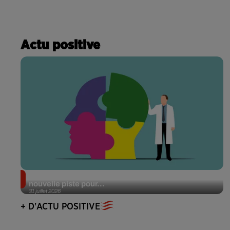
Actu positive
Alzheimer : des chercheurs japonais ouvrent une
nouvelle piste pour...
31 juillet 2026
+ D'ACTU POSITIVE