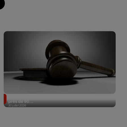
Il achète une veste 3 dollars en friperie et la revend
près de 90...
30 juillet 2026