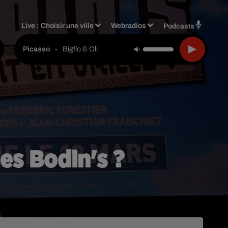
Live :
Choisir une ville
Webradios
Podcasts
-
Bigflo & Oli
Picasso
des Bodin's ?