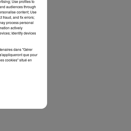
tising; Use profiles to
tand audiences through
personalise content; Use
 fraud, and fix errors;
 may process personal
mation actively
vices; Identify devices
rtenaires dans "Gérer
s'appliqueront que pour
les cookies" situé en