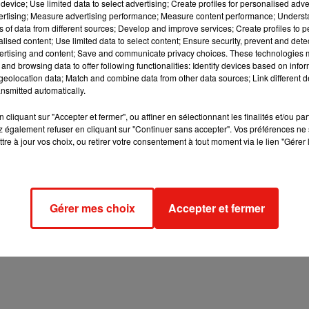
device; Use limited data to select advertising; Create profiles for personalised adver
c car il est interdit de les transporter là-bas pour des questions
vertising; Measure advertising performance; Measure content performance; Unders
ns of data from different sources; Develop and improve services; Create profiles to 
alised content; Use limited data to select content; Ensure security, prevent and detect
 tournaient le film dans son pays, il a demandé à récupérer 2
ertising and content; Save and communicate privacy choices. These technologies
and browsing data to offer following functionalities: Identify devices based on infor
eolocation data; Match and combine data from other data sources; Link different de
nsmitted automatically.
age, le duo comique pouvait y insérer des phrases au dernier
cliquant sur "Accepter et fermer", ou affiner en sélectionnant les finalités et/ou pa
beaucoup de temps là dessus, à trouver les phrases qui font
 également refuser en cliquant sur "Continuer sans accepter". Vos préférences ne 
rapèze tu auras les mains moites
". Le but est de faire rire mais
tre à jour vos choix, ou retirer votre consentement à tout moment via le lien "Gérer 
Gérer mes choix
Accepter et fermer
miale et rire, oui !
 salon de l'agriculture et le Maroc, en passant par la place du