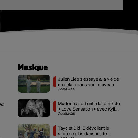
Musique
Julien Lieb s’essaye à la vie de
chatelain dans son nouveau
7 août 2026
clip
Madonna sort enfin le remix de
ec
« Love Sensation » avec Kylie
7 août 2026
Minogue
Tayc et Didi B dévoilent le
single le plus dansant de
n
7 août 2026