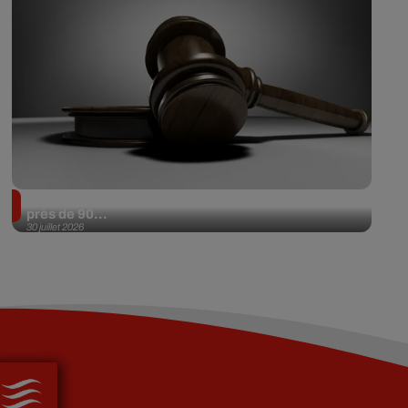
Il achète une veste 3 dollars en friperie et la revend
près de 90...
30 juillet 2026