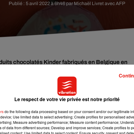
Publié : 5 avril 2022 à 6h46 par Michaël Livret avec AFP
oduits chocolatés Kinder fabriqués en Belgique en
monelle, a indiqué lundi le groupe italien.
Contin
es de tonnes de chocolats.
"Ferrero collabore avec les autorité
lle signalés", indique l'entreprise dans un communiqué. Au moin
Le respect de votre vie privée est notre priorité
rance, chez des personnes ayant consommé des produits
Kinder
nérale de la santé. Huit personnes ont été hospitalisées avant de
ers
do the following data processing based on your consent and/or our legitimate int
device; Use limited data to select advertising; Create profiles for personalised adver
vertising; Measure advertising performance; Measure content performance; Unders
ns of data from different sources; Develop and improve services; Create profiles to 
alised content; Use limited data to select content; Ensure security, prevent and detect