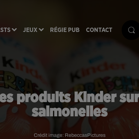
STS
JEUX
RÉGIE PUB
CONTACT
es produits Kinder su
salmonelles
Crédit image:
RebeccasPictures