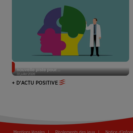
Alzheimer : des chercheurs japonais ouvrent une
nouvelle piste pour...
31 juillet 2026
+ D'ACTU POSITIVE
Mentions légales
Règlements des jeux
Notice d’info