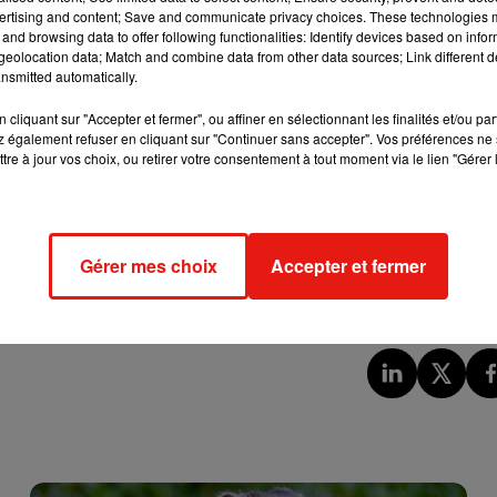
ertising and content; Save and communicate privacy choices. These technologies
n Belgique. Le rappel, à deux semaines de Pâques, porte sur des
and browsing data to offer following functionalities: Identify devices based on infor
eolocation data; Match and combine data from other data sources; Link different de
nsmitted automatically.
, par quatre et par six) et
Maxi 100g
avec des dates de pérempti
der
Schoko-Bons
avec des dates de péremption comprises entre
cliquant sur "Accepter et fermer", ou affiner en sélectionnant les finalités et/ou pa
tes de péremption comprises entre fin avril et fin août et enfin
 également refuser en cliquant sur "Continuer sans accepter". Vos préférences ne 
tre à jour vos choix, ou retirer votre consentement à tout moment via le lien "Gérer 
eluche 133g
, Seau 198g, avec des dates de péremption à fin ao
Gérer mes choix
Accepter et fermer
 conserver et de contacter son équipe d'
assistance
aux
fr@ferrero.com
.