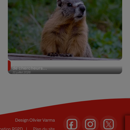
Des marmottes sur OnlyFans : la drôle d’initiative
de chercheurs...
31 juillet 2026
Design
Olivier Varma
rmation RGPD
Plan du site