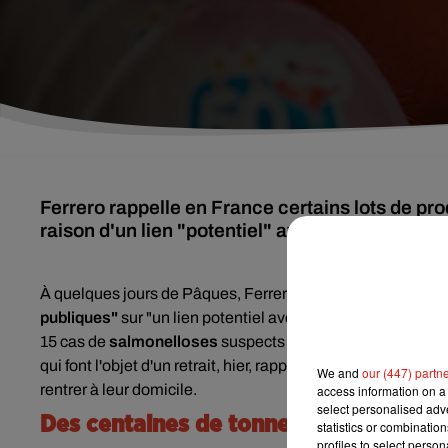
Ferrero rappelle en France certains lots de pr
raison d'un lien "potentiel" avec des cas de sal
À quelques jours de Pâques, Ferrero rappelle des centain
publiques"
sur "un lien potentiel avec des cas de salmone
15 cas de
salmonelloses
suspects ont été recensés en F
qui font l'objet d'un retrait, hier, rapporte la Direction gé
We and
our (447) partn
rentrer à leur domicile.
access information on a 
select personalised ad
Des centaines de tonnes de chocolats
statistics or combinatio
profiles to select person