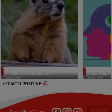
Des marmottes sur OnlyFans : la drôle
Alzheimer : d
d’initiative de chercheurs...
ouvrent une no
31 juillet 2026
31 juillet 2026
+ D'ACTU POSITIVE
Design
Olivier Varma