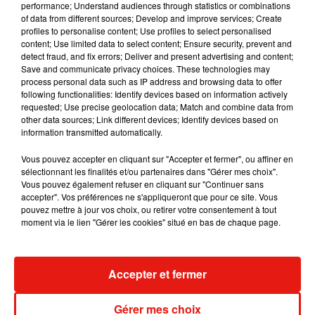
Entente Feignies Aulnoye FC (N3) – PSG (L1)
performance; Understand audiences through statistics or combinations
of data from different sources; Develop and improve services; Create
Entente Thaonnaise (N3) – AS Beauvais (N2)
profiles to personalise content; Use profiles to select personalised
content; Use limited data to select content; Ensure security, prevent and
Rendez-vous
les 18 et 19 décembre
pour ces 32èmes de
detect fraud, and fix errors; Deliver and present advertising and content;
Save and communicate privacy choices. These technologies may
finale de la Coupe de France.
process personal data such as IP address and browsing data to offer
following functionalities: Identify devices based on information actively
requested; Use precise geolocation data; Match and combine data from
other data sources; Link different devices; Identify devices based on
Cet élément est masqué compte-tenu du refus du
information transmitted automatically.
dépôt de cookies que vous avez exprimé. Si vous
souhaitez l'afficher, merci de nous donner votre accord
Vous pouvez accepter en cliquant sur "Accepter et fermer", ou affiner en
sélectionnant les finalités et/ou partenaires dans "Gérer mes choix".
en cliquant sur le bouton ci-dessous.
Vous pouvez également refuser en cliquant sur "Continuer sans
accepter". Vos préférences ne s'appliqueront que pour ce site. Vous
Afficher l'élément
pouvez mettre à jour vos choix, ou retirer votre consentement à tout
moment via le lien "Gérer les cookies" situé en bas de chaque page.
Accepter et fermer
Musique
Gérer mes choix