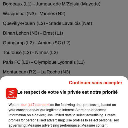
Bordeaux (L1) – Jumeaux de M’Zoisia (Mayotte)
Wasquehal (N3) – Vannes (N2)
Quevilly-Rouen (L2) – Stade Lavallois (Nat)
Dinan Lehon (N3) – Brest (L1)
Guingamp (L2) – Amiens SC (L2)
Toulouse (L2) – Nîmes (L2)
Paris FC (L2) – Olympique Lyonnais (L1)
Montauban (R2) – La Roche (N3)
JS Chemin bas d’Avignon (R2) – Clermont Foot (L1)
Continuer sans accepter
Le respect de votre vie privée est notre priorité
Bergerac (N2) – Metz (L1)
Red Star (Nat) – AS Monaco (L1)
We and
our (447) partners
do the following data processing based on
your consent and/or our legitimate interest: Store and/or access
Jura Sud Foot (N2) – St Denis (La Réunion)
information on a device; Use limited data to select advertising; Create
profiles for personalised advertising; Use profiles to select personalised
ES Cannet Rocheville (N3) – Olympique de Marseille (L1)
advertising; Measure advertising performance; Measure content