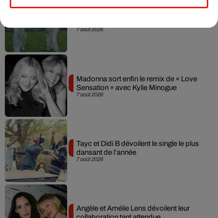
Julien Lieb s’essaye à la vie de chatelain
dans son nouveau clip
7 août 2026
Madonna sort enfin le remix de « Love
Sensation » avec Kylie Minogue
7 août 2026
Tayc et Didi B dévoilent le single le plus
dansant de l’année
7 août 2026
Angèle et Amélie Lens dévoilent leur
collaboration tant attendue