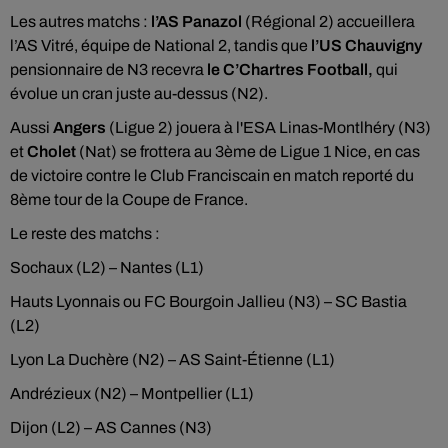
Les autres matchs :
l’AS Panazol
(Régional 2) accueillera
l’AS Vitré, équipe de National 2, tandis que
l’US Chauvigny
pensionnaire de N3 recevra
le C’Chartres Football,
qui
évolue un cran juste au-dessus (N2).
Aussi
Angers
(Ligue 2) jouera à l'ESA Linas-Montlhéry (N3)
et
Cholet
(Nat) se frottera au 3ème de Ligue 1 Nice, en cas
de victoire contre le Club Franciscain en match reporté du
8ème tour de la Coupe de France.
Le reste des matchs :
Sochaux (L2) – Nantes (L1)
Hauts Lyonnais ou FC Bourgoin Jallieu (N3) – SC Bastia
(L2)
Lyon La Duchère (N2) – AS Saint-Étienne (L1)
Andrézieux (N2) – Montpellier (L1)
Dijon (L2) – AS Cannes (N3)