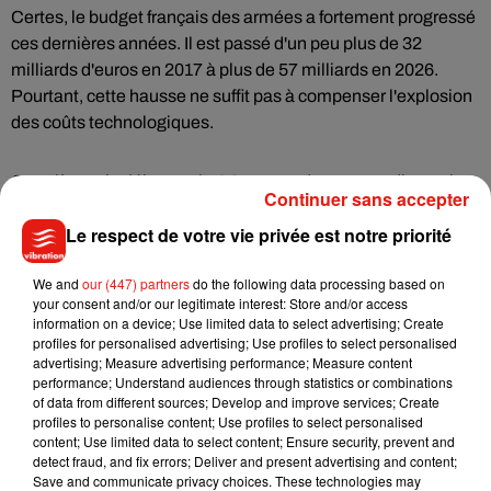
Certes, le budget français des armées a fortement progressé
ces dernières années. Il est passé d'un peu plus de 32
milliards d'euros en 2017 à plus de 57 milliards en 2026.
Pourtant, cette hausse ne suffit pas à compenser l'explosion
des coûts technologiques.
C'est là que le débat sur le SCAF prend une autre dimension.
Continuer sans accepter
La coopération avec l'Allemagne ou l'Espagne n'est pas
Le respect de votre vie privée est notre priorité
seulement un choix politique. C'est aussi une nécessité
budgétaire. Car le véritable défi n'est peut-être plus de
We and
our (447) partners
do the following data processing based on
construire un avion capable de voler. Le véritable défi est de
your consent and/or our legitimate interest: Store and/or access
réunir suffisamment de pays pour accepter d'en partager la
information on a device; Use limited data to select advertising; Create
facture pendant cinquante ans.
profiles for personalised advertising; Use profiles to select personalised
advertising; Measure advertising performance; Measure content
performance; Understand audiences through statistics or combinations
Autrement dit, le problème du chasseur du futur n'est plus
of data from different sources; Develop and improve services; Create
profiles to personalise content; Use profiles to select personalised
seulement un problème d'ingénieurs. C'est devenu un
content; Use limited data to select content; Ensure security, prevent and
problème d'échelle économique.
detect fraud, and fix errors; Deliver and present advertising and content;
Save and communicate privacy choices. These technologies may