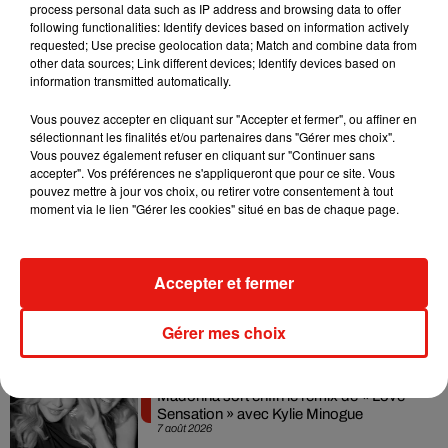
process personal data such as IP address and browsing data to offer
Réécoutez la chronique :
following functionalities: Identify devices based on information actively
requested; Use precise geolocation data; Match and combine data from
other data sources; Link different devices; Identify devices based on
information transmitted automatically.
Vous pouvez accepter en cliquant sur "Accepter et fermer", ou affiner en
sélectionnant les finalités et/ou partenaires dans "Gérer mes choix".
Vous pouvez également refuser en cliquant sur "Continuer sans
accepter". Vos préférences ne s'appliqueront que pour ce site. Vous
Musique
pouvez mettre à jour vos choix, ou retirer votre consentement à tout
moment via le lien "Gérer les cookies" situé en bas de chaque page.
Julien Lieb s’essaye à la vie de chatelain
Accepter et fermer
dans son nouveau clip
7 août 2026
Gérer mes choix
Madonna sort enfin le remix de « Love
Sensation » avec Kylie Minogue
7 août 2026