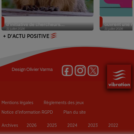
Des marmottes sur OnlyFans : la drôle
Alzheimer : d
d’initiative de chercheurs...
ouvrent une no
31 juillet 2026
31 juillet 2026
+ D'ACTU POSITIVE
Design
Olivier Varma
Mentions légales
Règlements des jeux
Notice d’information RGPD
Plan du site
Archives
2026
2025
2024
2023
2022